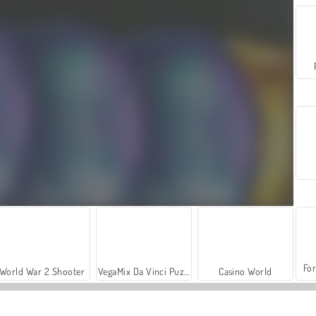
For
World War 2 Shooter
VegaMix Da Vinci Puzzles
Casino World