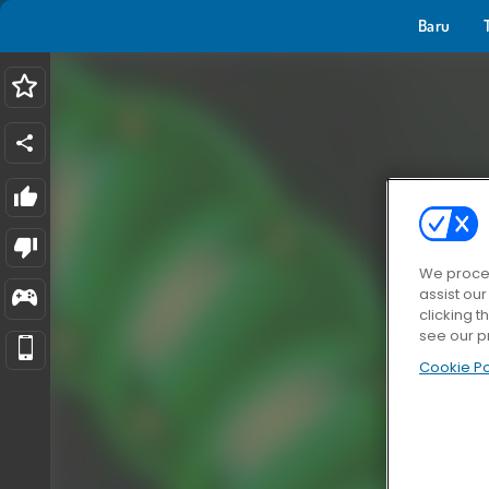
Baru
We proces
assist ou
clicking t
see our p
Cookie Po