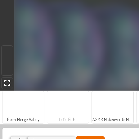
Farm Merge Valley
Let's Fish!
ASMR Makeover & Makeup Studio