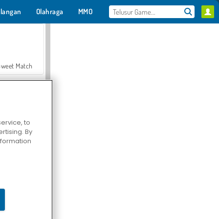
langan
Olahraga
MMO
Untukmu
Sweet Match
ervice, to
tising. By
en Solitaire
information
Farmerama