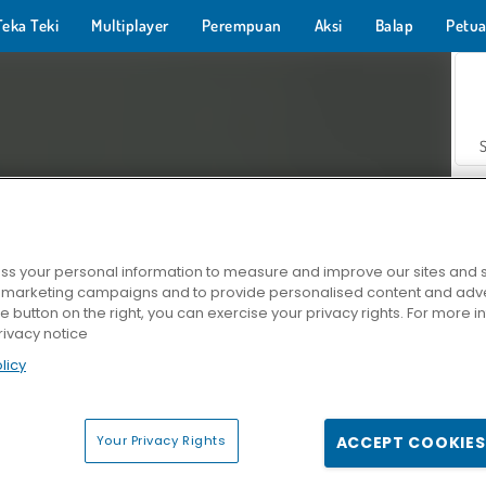
Teka Teki
Multiplayer
Perempuan
Aksi
Balap
Petua
s your personal information to measure and improve our sites and s
r marketing campaigns and to provide personalised content and adver
Z
he button on the right, you can exercise your privacy rights. For more 
rivacy notice
licy
Your Privacy Rights
ACCEPT COOKIES