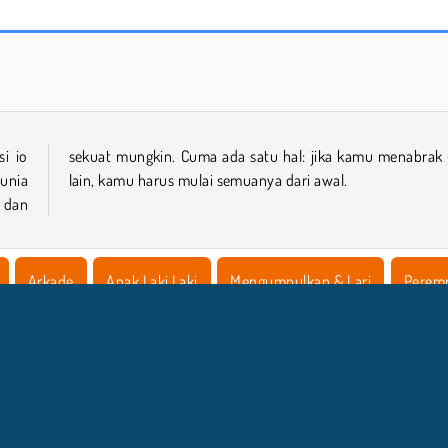
Worms.Zone
Worms.io
i io
ular
unia
lain, kamu harus mulai semuanya dari awal.
 dan
Arkade
Anak Laki Laki
Mengumpulkan & Lari
Perem