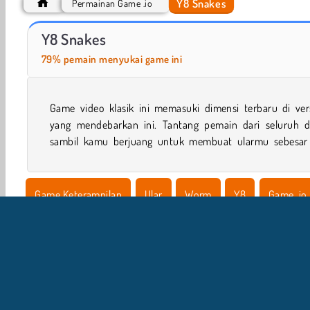
Y8 Snakes
Permainan Game .io
Hidden Object: Street of Secrets
Ular Kertas
Y8 Snakes
79% pemain menyukai game ini
Game video klasik ini memasuki dimensi terbaru di vers
sekuat mungkin. Cuma ada satu hal: jika kamu menabrak 
yang mendebarkan ini. Tantang pemain dari seluruh d
sambil kamu berjuang untuk membuat ularmu sebesar
Game Keterampilan
Ular
Worm
Y8
Game .io
Multiplayer
Populer