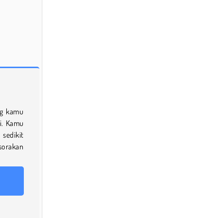
ng kamu
i. Kamu
sedikit
sorakan