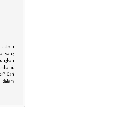
gajakmu
al yang
bungkan
pahami.
r? Cari
n dalam