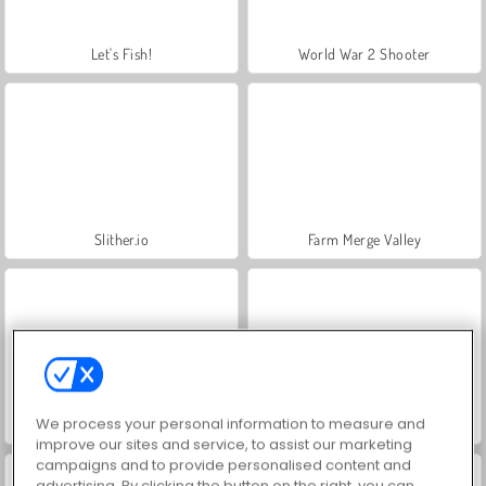
Let's Fish!
World War 2 Shooter
Slither.io
Farm Merge Valley
We process your personal information to measure and
VegaMix Da Vinci Puzzles
Paper.io 2
improve our sites and service, to assist our marketing
campaigns and to provide personalised content and
advertising. By clicking the button on the right, you can