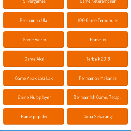
Silvergames
Game Keterampilan
Permainan Ular
100 Game Terpopuler
Game Worm
Game .io
Game Aksi
Terbaik 2018
Game Anak Laki Laki
Permainan Makanan
Game Multiplayer
Bermainlah Game, Tetap Aman!
Game populer
Coba Sekarang!