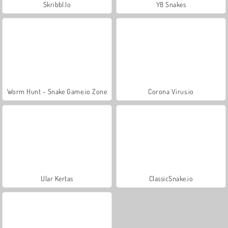
Skribbl.Io
Y8 Snakes
Worm Hunt - Snake Game.io Zone
Corona Virus.io
Ular Kertas
ClassicSnake.io