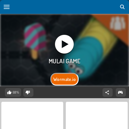
Wormate.io
68%