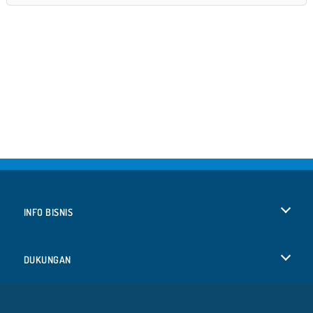
INFO BISNIS
Syarat-Syarat Pemakaian
DUKUNGAN
Kebijaksanaan Pribadi Kami
Bantuan
BAHASA