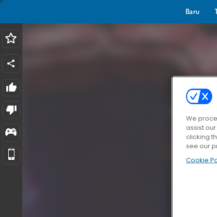
Baru
We proces
assist ou
clicking t
see our p
Cookie Po