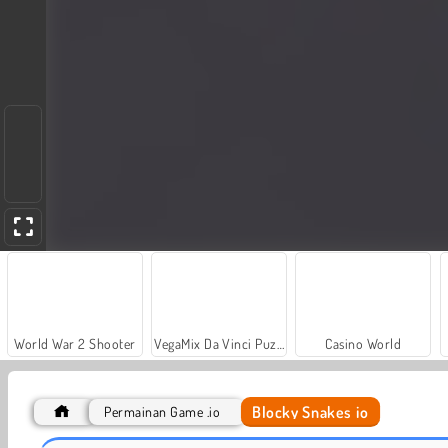
World War 2 Shooter
VegaMix Da Vinci Puzzles
Casino World
Blocky Snakes io
Permainan Game .io