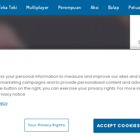
Teka Teki
Multiplayer
Perempuan
Aksi
Balap
Petua
s your personal information to measure and improve our sites and s
r marketing campaigns and to provide personalised content and adver
Z
he button on the right, you can exercise your privacy rights. For more 
rivacy notice
licy
Your Privacy Rights
ACCEPT COOKIES