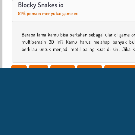
Car Parking City Duel
Santa Snakes
Blocky Snakes io
81% pemain menyukai game ini
Berapa lama kamu bisa bertahan sebagai ular di game on
tidak ingin main sebagai ular, kamu bisa mengontrol ke
multipemain 3D ini? Kamu harus melahap banyak but
berkilau untuk menjadi reptil paling kuat di sini. Jika
Ular
Worm
Game .io
Game 3D
Petualangan
I