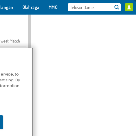
langan
Olahraga
MMO
Untukmu
Sweet Match
ervice, to
tising. By
en Solitaire
information
Farmerama