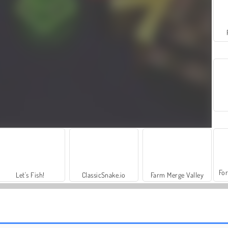
For
Let's Fish!
ClassicSnake.io
Farm Merge Valley