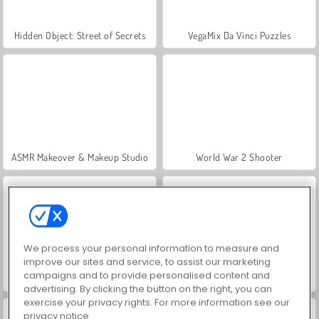
Hidden Object: Street of Secrets
VegaMix Da Vinci Puzzles
ASMR Makeover & Makeup Studio
World War 2 Shooter
We process your personal information to measure and
improve our sites and service, to assist our marketing
campaigns and to provide personalised content and
Farm Merge Valley
Car Parking City Duel
advertising. By clicking the button on the right, you can
exercise your privacy rights. For more information see our
privacy notice