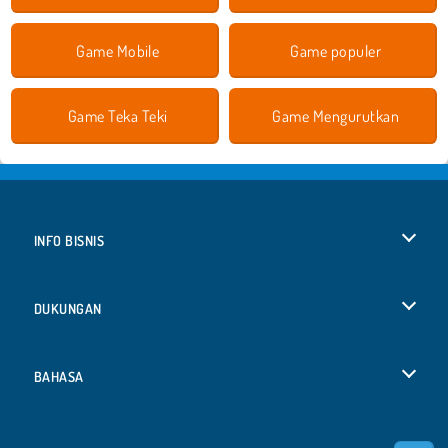
Game Mobile
Game populer
Game Teka Teki
Game Mengurutkan
INFO BISNIS
Syarat-Syarat Pemakaian
DUKUNGAN
Kebijaksanaan Pribadi Kami
Bantuan
BAHASA
Cookies
English