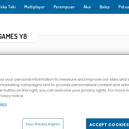
Teka Teki
Multiplayer
Perempuan
Aksi
Balap
Petua
GAMES Y8
s your personal information to measure and improve our sites and s
r marketing campaigns and to provide personalised content and adver
he button on the right, you can exercise your privacy rights. For more 
rivacy notice
emy 3D
Masalah Kuku Gadis Kecil
Y8 Snakes
Moto Trials O
licy
Your Privacy Rights
ACCEPT COOKIES