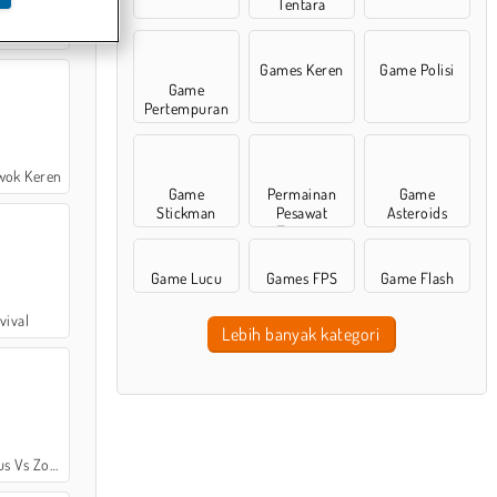
Tentara
 Berserk
Games Keren
Game Polisi
Game
Pertempuran
wok Keren
Game
Permainan
Game
Stickman
Pesawat
Asteroids
Tempur
Game Lucu
Games FPS
Game Flash
vival
Lebih banyak kategori
 Vs Zombi