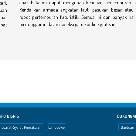
apakah kamu dapat mengubah keadaan pertempuran te
ari,
Kendalikan armada angkatan laut, pasukan besar, atau
ruan
robot pertempuran futuristik. Semua ini dan banyak hal 
mpat
menunggumu dalam koleksi game online gratis ini.
epat
NFO BISNIS
DUKUNGA
Syarat-Syarat Pemakaian
Izin Cookie
Bantuan