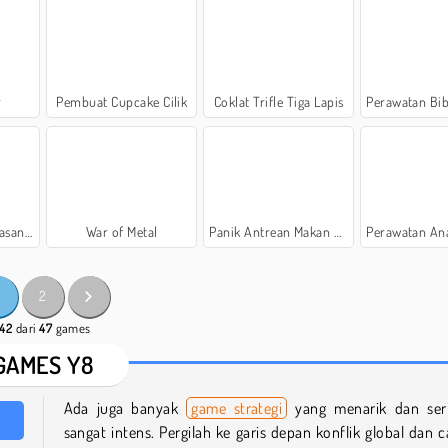
r
Pembuat Cupcake Cilik
Coklat Trifle Tiga Lapis
Perawatan Bibir yang 
storan
War of Metal
Panik Antrean Makan Siang
Perawatan Anak Anjing yan
2
 42
dari
47
games
GAMES Y8
Ada juga banyak
game strategi
yang menarik dan seri
sangat intens. Pergilah ke garis depan konflik global dan c