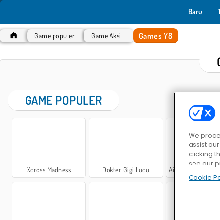
Baru
Games Y8
Game populer
Game Aksi
GAME POPULER
We proces
assist ou
clicking t
see our p
Xcross Madness
Dokter Gigi Lucu
Airplane Parking Acad
Cookie Po