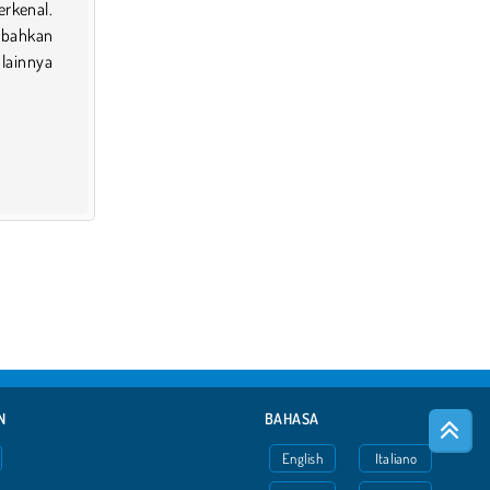
rkenal.
 bahkan
lainnya
N
BAHASA
English
Italiano