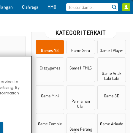
langan
Olahraga
MMO
Untukmu
KATEGORI TERKAIT
Games Y8
Game Seru
Game 1 Player
Crazygames
Game HTML5
Game Anak
Laki Laki
ervice, to
tising. By
information
Game Mini
Game 3D
Permainan
ff Road 2
Ular
Game Zombie
Game Arkade
Game Perang