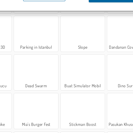
 Imut
Tenis 3D Generasi Berikutnya
Kebut Motor Ekstrem
Zombies vs.
 3D
Parking in Istanbul
Slope
Dandanan Co
Lucu
Dead Swarm
Buat Simulator Mobil
Dino Sur
ike
Mia's Burger Fest
Stickman Boost
Pasukan Khusus