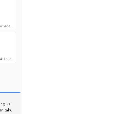
Menyenangkan
g Mengasyikkan
ng kali
ari tahu