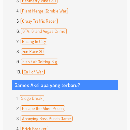
Geometry Vibes 3D
Plant Merge: Zombie War
Crazy Traffic Racer
GTA: Grand Vegas Crime
Racing In City
Fun Race 3D
Fish Eat Getting Big
Call of War
Games Aksi apa yang terbaru?
Siege Break
Escape the Alien Prison
Annoying Boss Punch Game
Brick Breaker