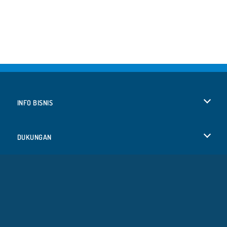
INFO BISNIS
Syarat-Syarat Pemakaian
DUKUNGAN
Kebijaksanaan Pribadi Kami
Bantuan
BAHASA
Cookies
English
Izin Cookie