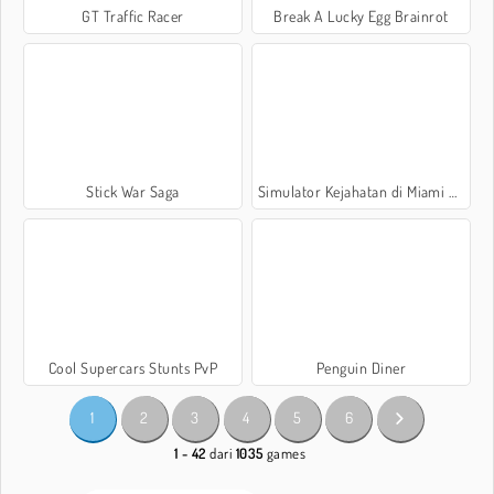
GT Traffic Racer
Break A Lucky Egg Brainrot
Stick War Saga
Simulator Kejahatan di Miami 3D
Cool Supercars Stunts PvP
Penguin Diner
1
2
3
4
5
6
1 - 42
dari
1035
games