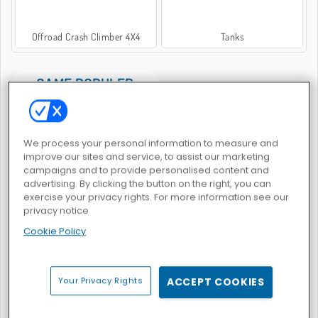
Offroad Crash Climber 4X4
Tanks
GAME POPULER
We process your personal information to measure and
improve our sites and service, to assist our marketing
campaigns and to provide personalised content and
advertising. By clicking the button on the right, you can
exercise your privacy rights. For more information see our
Geometry Vibes 3D
Plant Merge: Zombie War
privacy notice
Cookie Policy
Your Privacy Rights
ACCEPT COOKIES
Crazy Traffic Racer
GTA: Grand Vegas Crime