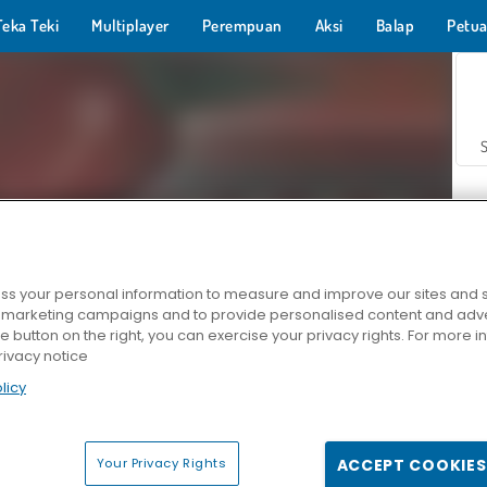
Teka Teki
Multiplayer
Perempuan
Aksi
Balap
Petua
s your personal information to measure and improve our sites and s
r marketing campaigns and to provide personalised content and adver
Z
he button on the right, you can exercise your privacy rights. For more 
rivacy notice
licy
Your Privacy Rights
ACCEPT COOKIES