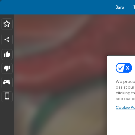
Baru
We proces
assist ou
clicking t
see our p
Cookie Po