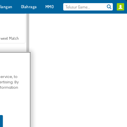
langan
Olahraga
MMO
Untukmu
Sweet Match
ervice, to
tising. By
en Solitaire
information