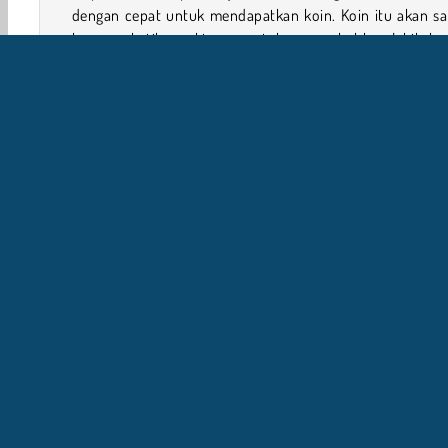
dengan cepat untuk mendapatkan koin. Koin itu akan sa
berguna ketika waktunya untuk menambahkan lebih ba
panggangan, mesin soda, dan peralatan lainnya ke dapur
Jika kamu ingin mencoba
game memasak cepat
lain
kamu harus bermain
Cooking Fast 3: Ribs
Simulasi
Makanan
Perempuan
Mobile
Berma
I