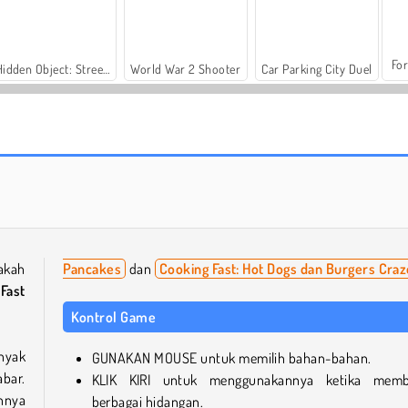
For
Hidden Object: Street of Secrets
World War 2 Shooter
Car Parking City Duel
Koki Burger: Cerita Memasak
Kue Pai: Memasak Seperti Nyata
akah
Pancakes
dan
Cooking Fast: Hot Dogs dan Burgers Craz
Fast
Kontrol Game
nyak
GUNAKAN MOUSE untuk memilih bahan-bahan.
bar.
KLIK KIRI untuk menggunakannya ketika memb
nnya
berbagai hidangan.