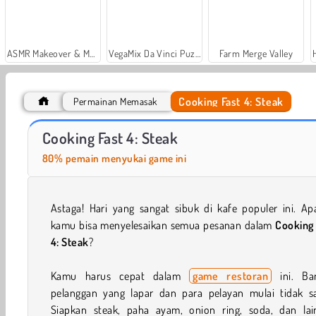
ASMR Makeover & Makeup Studio
VegaMix Da Vinci Puzzles
Farm Merge Valley
Cooking Fast 4: Steak
Permainan Memasak
Casino World
Let's Fish!
Cooking Fast 4: Steak
80% pemain menyukai game ini
Astaga! Hari yang sangat sibuk di kafe populer ini. Ap
kamu bisa menyelesaikan semua pesanan dalam
Cooking 
4: Steak
?
Kamu harus cepat dalam
game restoran
ini. Ba
pelanggan yang lapar dan para pelayan mulai tidak sa
Siapkan steak, paha ayam, onion ring, soda, dan lai