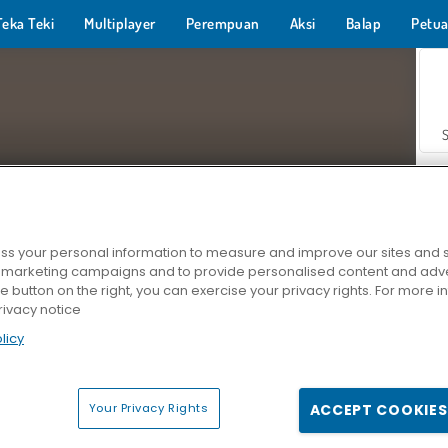
Teka Teki
Multiplayer
Perempuan
Aksi
Balap
Petua
s your personal information to measure and improve our sites and s
r marketing campaigns and to provide personalised content and adver
Z
he button on the right, you can exercise your privacy rights. For more 
rivacy notice
licy
Your Privacy Rights
ACCEPT COOKIES