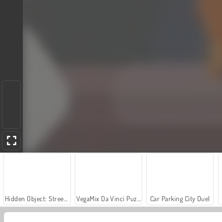
Hidden Object: Street of Secrets
VegaMix Da Vinci Puzzles
Car Parking City Duel