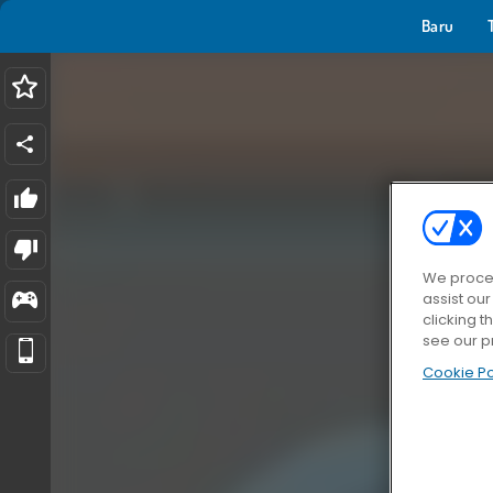
Baru
We proces
assist ou
clicking t
see our p
Cookie Po