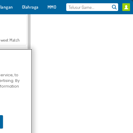
langan
Olahraga
MMO
Untukmu
Sweet Match
ervice, to
tising. By
en Solitaire
information
Farmerama