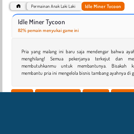
Idle Miner Tycoon
Permainan Anak Laki Laki
Gold Mine Strike: Christmas
Gold Mine Strike
Idle Miner Tycoon
82% pemain menyukai game ini
Pria yang malang ini baru saja mendengar bahwa aya
simulasi online ini? Dia harus mencari tambang berh
menghilang! Semua pekerjanya terkejut dan me
membutuhkanmu untuk membantunya. Bisakah 
membantu pria ini mengelola bisnis tambang ayahnya di 
1 player
Game Keterampilan
Hartawan
Peningka
Tambang
Populer