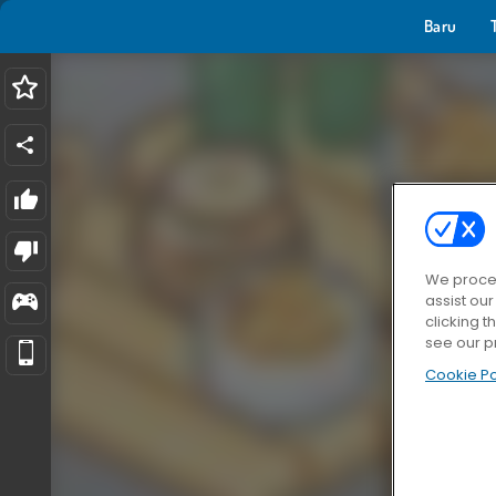
Baru
We proces
assist ou
clicking t
see our p
Cookie Po