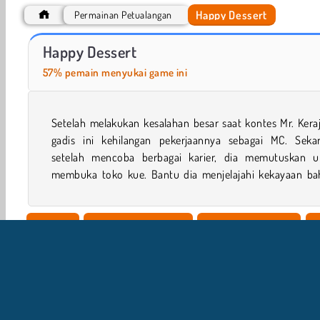
Happy Dessert
Permainan Petualangan
VegaMix Da Vinci Puzzles
Hidden Object: Street of Secrets
Happy Dessert
57% pemain menyukai game ini
Setelah melakukan kesalahan besar saat kontes Mr. Kera
bahan makanan lezat sambil mencari baker terbaik
gadis ini kehilangan pekerjaannya sebagai MC. Sekar
memulai bisnisnya. Bisakah kamu membantunya menc
setelah mencoba berbagai karier, dia memutuskan u
membuka toko kue. Bantu dia menjelajahi kekayaan ba
1 player
Game Keterampilan
Manajemen Waktu
HTML5
Populer
Restoran