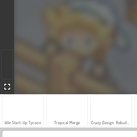
Idle Start-Up Tycoon
Tropical Merge
Crazy Design: Rebuild Your Home