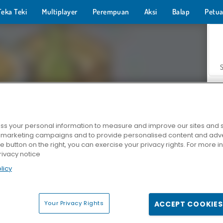
Teka Teki
Multiplayer
Perempuan
Aksi
Balap
Petua
s your personal information to measure and improve our sites and s
r marketing campaigns and to provide personalised content and adver
Z
he button on the right, you can exercise your privacy rights. For more 
rivacy notice
licy
Your Privacy Rights
ACCEPT COOKIES