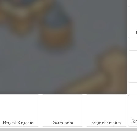
For
Mergest Kingdom
Charm Farm
Forge of Empires