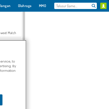
langan
Olahraga
MMO
Untukmu
Sweet Match
ervice, to
tising. By
en Solitaire
information
Farmerama