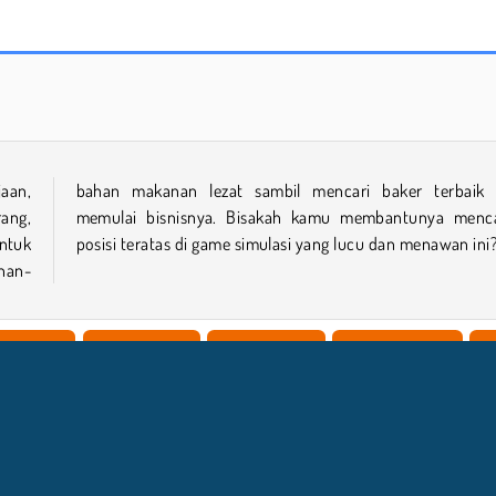
World War 2 Shooter
Farm Merge Valley
jaan,
 dan
ang,
apai
ntuk
posisi teratas di game simulasi yang lucu dan menawan ini
han-
Hartawan
Peningkatan
Petualangan
Anak Laki Laki
B