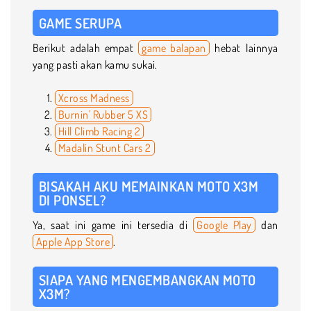
GAME SERUPA
Berikut adalah empat
game balapan
hebat lainnya
yang pasti akan kamu sukai.
Xcross Madness
Burnin' Rubber 5 XS
Hill Climb Racing 2
Madalin Stunt Cars 2
BISAKAH AKU MEMAINKAN MOTO X3M
DI PONSEL?
Ya, saat ini game ini tersedia di
Google Play
dan
Apple App Store
.
SIAPA YANG MENGEMBANGKAN MOTO
X3M?