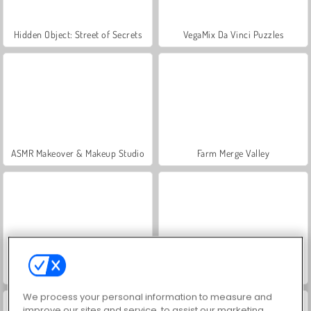
Hidden Object: Street of Secrets
VegaMix Da Vinci Puzzles
ASMR Makeover & Makeup Studio
Farm Merge Valley
Let's Fish!
Moto X3M 5: Pesta Di Kolam Renang
We process your personal information to measure and
improve our sites and service, to assist our marketing