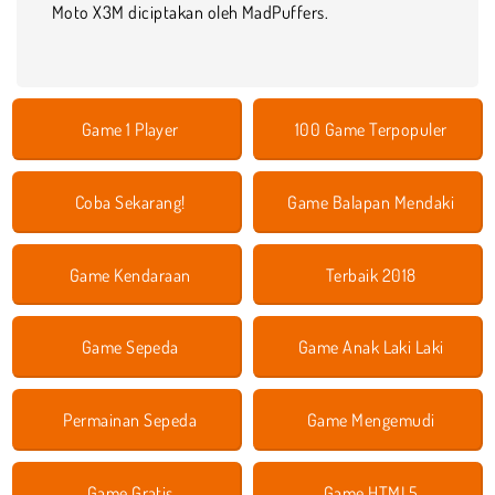
Moto X3M diciptakan oleh MadPuffers.
Game 1 Player
100 Game Terpopuler
Coba Sekarang!
Game Balapan Mendaki
Game Kendaraan
Terbaik 2018
Game Sepeda
Game Anak Laki Laki
Permainan Sepeda
Game Mengemudi
Game Gratis
Game HTML5