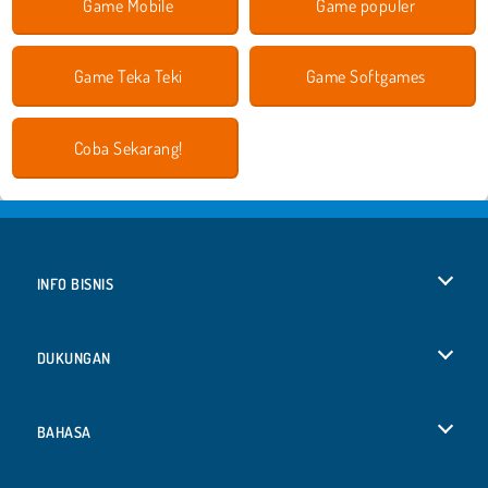
Game Mobile
Game populer
Game Teka Teki
Game Softgames
Coba Sekarang!
INFO BISNIS
Syarat-Syarat Pemakaian
DUKUNGAN
Kebijaksanaan Pribadi Kami
Bantuan
BAHASA
Cookies