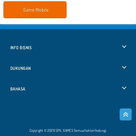
Game Mobile
INFO BISNIS
Syarat-Syarat Pemakaian
DUKUNGAN
Kebijaksanaan Pribadi Kami
Bantuan
BAHASA
Cookies
Deutsch
Izin Cookie
Русский
Copyright © 2026 SPIL GAMES Semua hak terlindungi.