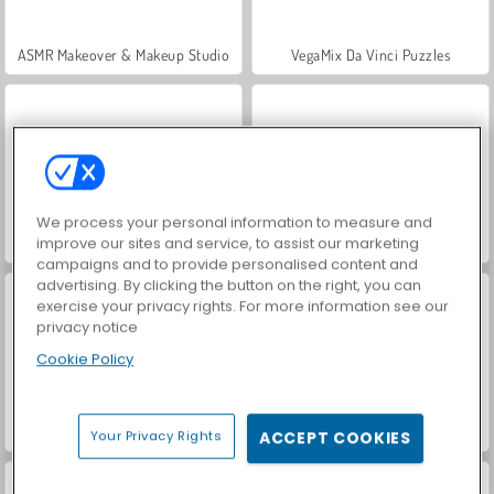
ASMR Makeover & Makeup Studio
VegaMix Da Vinci Puzzles
We process your personal information to measure and
improve our sites and service, to assist our marketing
Farm Merge Valley
Hidden Object: Street of Secrets
campaigns and to provide personalised content and
advertising. By clicking the button on the right, you can
exercise your privacy rights. For more information see our
privacy notice
Cookie Policy
World War 2 Shooter
Car Parking City Duel
Your Privacy Rights
ACCEPT COOKIES