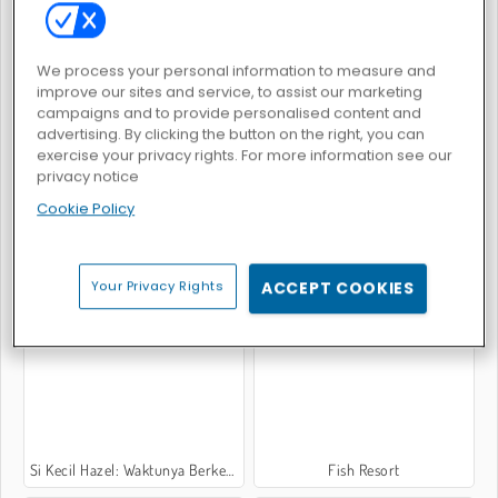
We process your personal information to measure and
improve our sites and service, to assist our marketing
campaigns and to provide personalised content and
Bayi Hazel: Dokter-dokteran
Doctor Pets
advertising. By clicking the button on the right, you can
exercise your privacy rights. For more information see our
privacy notice
Cookie Policy
Your Privacy Rights
ACCEPT COOKIES
Bayi Hazel: Bersih-Bersih
Bayi Hazel: Perawatan Rambut
Si Kecil Hazel: Waktunya Berkebun
Fish Resort