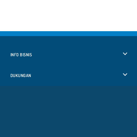
INFO BISNIS
Syarat-Syarat Pemakaian
DUKUNGAN
Kebijaksanaan Pribadi Kami
Bantuan
BAHASA
Cookies
Deutsch
Izin Cookie
Русский