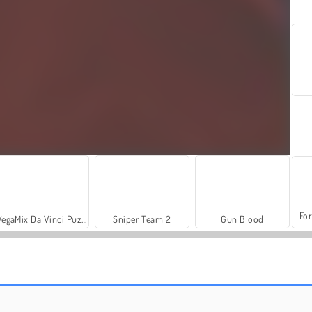
For
VegaMix Da Vinci Puzzles
Sniper Team 2
Gun Blood
Farm Merge Valley
Car Parking City Duel