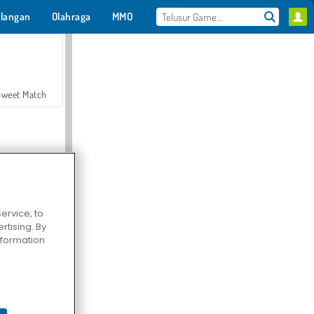
langan
Olahraga
MMO
Untukmu
Sweet Match
ervice, to
tising. By
en Solitaire
information