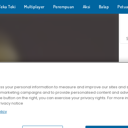
Teka Teki
Multiplayer
Perempuan
Aksi
Balap
Petua
s your personal information to measure and improve our sites and s
r marketing campaigns and to provide personalised content and adver
Z
he button on the right, you can exercise your privacy rights. For more 
rivacy notice
licy