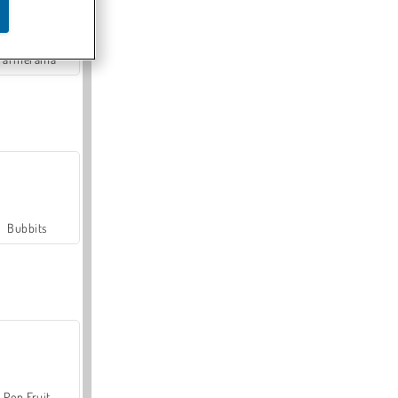
Farmerama
Bubbits
Pop Fruit