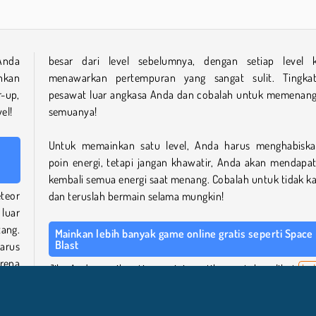
Anda
besar dari level sebelumnya, dengan setiap level 
hkan
menawarkan pertempuran yang sangat sulit. Tingka
-up,
pesawat luar angkasa Anda dan cobalah untuk memenan
el!
semuanya!
Untuk memainkan satu level, Anda harus menghabisk
poin energi, tetapi jangan khawatir, Anda akan mendapa
kembali semua energi saat menang. Cobalah untuk tidak ka
teor
dan teruslah bermain selama mungkin!
 luar
ang.
Mainkan lebih banyak game online gratis seperti Space
Blast
arus
rena
Jika Anda menikmati game ini, pastikan untuk melihat
kol
teor
game luar angkasa
kami yang penuh dengan petuala
galaksi seru lainnya. Jelajahi planet-planet baru di
Star W