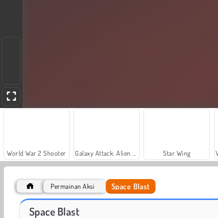
World War 2 Shooter
Galaxy Attack: Alien Shooter
Star Wing
Space Blast
Permainan Aksi
Hidden Object: Street of Secrets
ASMR Makeover & Makeup Studio
Space Blast