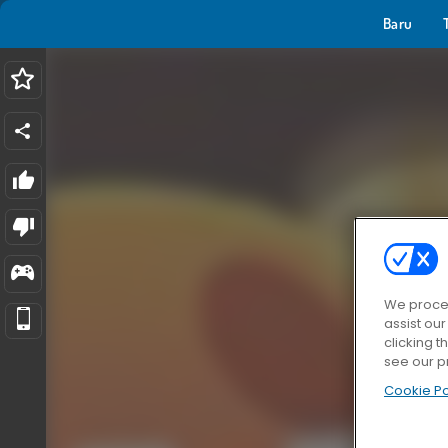
Baru
We proces
assist ou
clicking t
see our p
Cookie Po