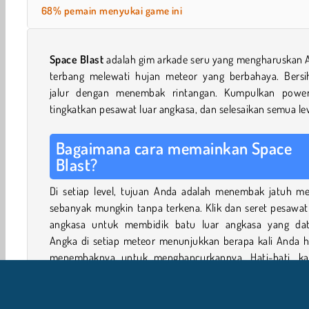
68% pemain menyukai game ini
Space Blast
adalah gim arkade seru yang mengharuskan 
terbang melewati hujan meteor yang berbahaya. Bersi
jalur dengan menembak rintangan. Kumpulkan power
tingkatkan pesawat luar angkasa, dan selesaikan semua lev
Bagaimana cara memainkan Space
Blast?
Di setiap level, tujuan Anda adalah menembak jatuh me
sebanyak mungkin tanpa terkena. Klik dan seret pesawat
angkasa untuk membidik batu luar angkasa yang dat
Angka di setiap meteor menunjukkan berapa kali Anda h
menembaknya untuk menghancurkannya. Hati-hati, ka
ketika Anda meledakkan meteor yang lebih besar, me
tersebut akan terpecah menjadi meteor yang lebih kecil.