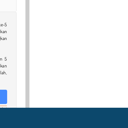
ke-5
tkan
gkan
an 5
tkan
lah,
eksi
ngan
ing
,