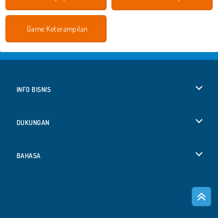
Game Keterampilan
INFO BISNIS
Syarat-Syarat Pemakaian
DUKUNGAN
Kebijaksanaan Pribadi Kami
Bantuan
BAHASA
Cookies
Deutsch
Izin Cookie
Русский