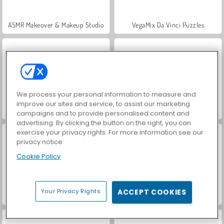
ASMR Makeover & Makeup Studio
VegaMix Da Vinci Puzzles
We process your personal information to measure and
improve our sites and service, to assist our marketing
Hidden Object: Street of Secrets
World War 2 Shooter
campaigns and to provide personalised content and
advertising. By clicking the button on the right, you can
exercise your privacy rights. For more information see our
privacy notice
Cookie Policy
Your Privacy Rights
ACCEPT COOKIES
Farm Merge Valley
Casino World