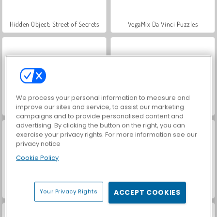
Hidden Object: Street of Secrets
VegaMix Da Vinci Puzzles
We process your personal information to measure and
improve our sites and service, to assist our marketing
Car Parking City Duel
ASMR Makeover & Makeup Studio
campaigns and to provide personalised content and
advertising. By clicking the button on the right, you can
exercise your privacy rights. For more information see our
privacy notice
Cookie Policy
World War 2 Shooter
Farm Merge Valley
Your Privacy Rights
ACCEPT COOKIES