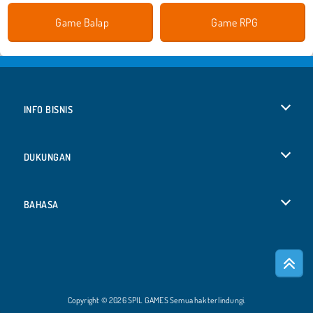
Game Balap
Game RPG
INFO BISNIS
Syarat-Syarat Pemakaian
DUKUNGAN
Kebijaksanaan Pribadi Kami
Bantuan
BAHASA
Cookies
Deutsch
Izin Cookie
Русский
Copyright © 2026 SPIL GAMES Semua hak terlindungi.