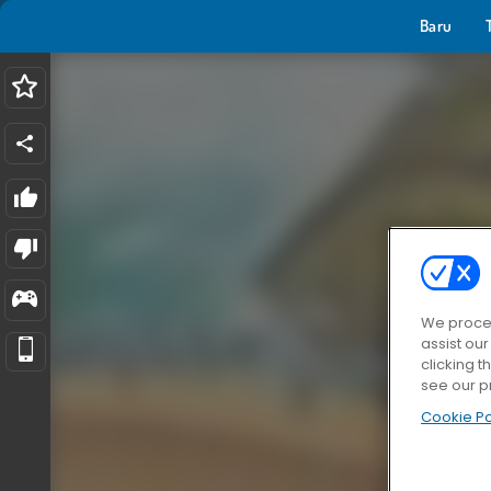
Baru
We proces
assist ou
clicking t
see our p
Cookie Po