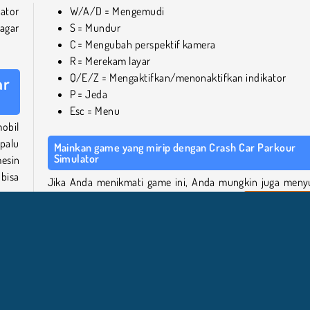
ator
W/A/D = Mengemudi
agar
S = Mundur
C = Mengubah perspektif kamera
R = Merekam layar
Q/E/Z = Mengaktifkan/menonaktifkan indikator
ar
P = Jeda
Esc = Menu
obil
palu
Mainkan game yang mirip dengan Crash Car Parkour
Simulator
esin
bisa
Jika Anda menikmati game ini, Anda mungkin juga meny
judul-judul yang dikumpulkan di halaman
game mengem
gratis
kami. Atau lihat
koleksi game 3D online
kami. U
 pun
lebih banyak game dengan mobil, buka
katalog game m
akan
online gratis
kami.
taman
mera
Siapa yang menciptakan Crash Car Parkour Simulator?
ngan
Crash Car Parkour Simulator
dibuat oleh Mirra Games.
 dan