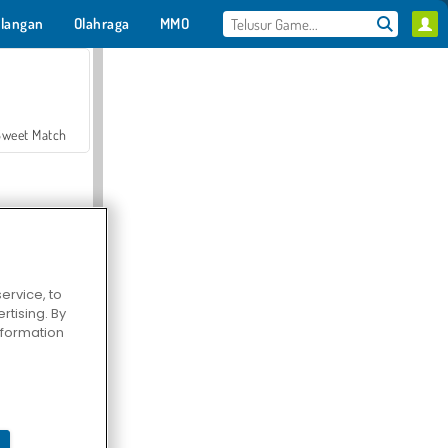
langan
Olahraga
MMO
Untukmu
Sweet Match
ervice, to
tising. By
en Solitaire
information