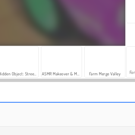
For
Hidden Object: Street of Secrets
ASMR Makeover & Makeup Studio
Farm Merge Valley
Casino World
Syder Hyper Drive