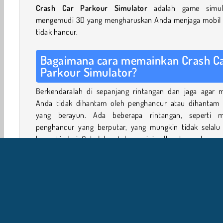
Crash Car Parkour Simulator
adalah game simul
mengemudi 3D yang mengharuskan Anda menjaga mobil 
tidak hancur.
Bagaimana cara memainkan Crash C
Parkour Simulator?
Berkendaralah di sepanjang rintangan dan jaga agar m
Anda tidak dihantam oleh penghancur atau dihantam 
yang berayun. Ada beberapa rintangan, seperti m
penghancur yang berputar, yang mungkin tidak selalu 
kamu hindari. Cobalah untuk meminimalkan kerusakan.
Tujuan Anda adalah untuk mencapai finish, apa
kerusakannya. Namun perlu diingat bahwa mobil Anda 
berhenti bekerja jika Anda menerima terlalu banyak han
atau kehilangan beberapa roda. Mengubah perspektif ka
dengan tombol C dapat membantu Anda mengamati rinta
yang bergerak dengan lebih baik. Jika mobil Anda rusak