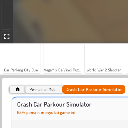
Car Parking City Duel
VegaMix Da Vinci Puzzles
World War 2 Shooter
Crash Car Parkour Simulator
Permainan Mobil
Royal Story
Let's Fish!
Crash Car Parkour Simulator
65% pemain menyukai game ini