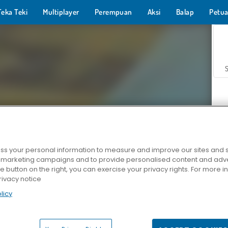
Teka Teki
Multiplayer
Perempuan
Aksi
Balap
Petua
s your personal information to measure and improve our sites and s
r marketing campaigns and to provide personalised content and adver
Z
he button on the right, you can exercise your privacy rights. For more 
rivacy notice
licy