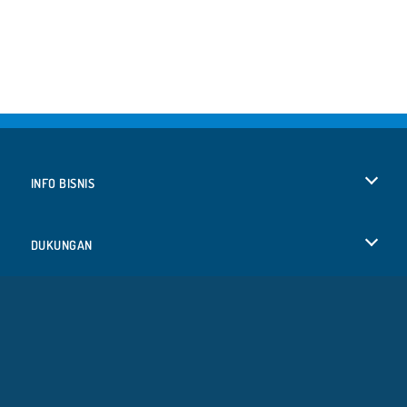
INFO BISNIS
Syarat-Syarat Pemakaian
DUKUNGAN
Kebijaksanaan Pribadi Kami
Bantuan
BAHASA
Cookies
English
Izin Cookie