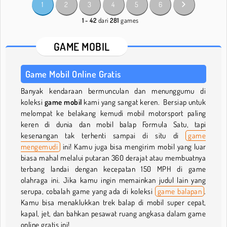
1
2
3
4
5
6
1 - 42
dari
281
games
GAME MOBIL
Game Mobil Online Gratis
Banyak kendaraan bermunculan dan menunggumu di
koleksi
game mobil
kami yang sangat keren. Bersiap untuk
melompat ke belakang kemudi mobil motorsport paling
keren di dunia dan mobil balap Formula Satu, tapi
kesenangan tak terhenti sampai di situ di
game
mengemudi
ini! Kamu juga bisa mengirim mobil yang luar
biasa mahal melalui putaran 360 derajat atau membuatnya
terbang landai dengan kecepatan 150 MPH di game
olahraga ini. Jika kamu ingin memainkan judul lain yang
serupa, cobalah game yang ada di koleksi
game balapan
.
Kamu bisa menaklukkan trek balap di mobil super cepat,
kapal, jet, dan bahkan pesawat ruang angkasa dalam game
online gratis ini!