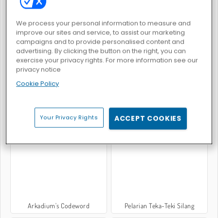
We process your personal information to measure and
improve our sites and service, to assist our marketing
campaigns and to provide personalised content and
advertising. By clicking the button on the right, you can
Crocword: Crossword Puzzle Game
Kuis Dunia
exercise your privacy rights. For more information see our
privacy notice
Cookie Policy
Your Privacy Rights
ACCEPT COOKIES
Pencarian Kata-Kata
Kata-Kata Bebas
Arkadium's Codeword
Pelarian Teka-Teki Silang