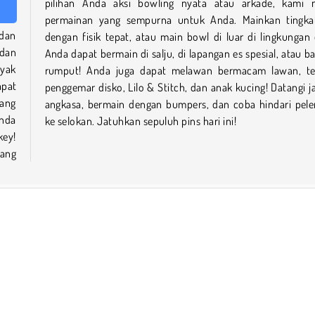
pilihan Anda aksi bowling nyata atau arkade, kami m
permainan yang sempurna untuk Anda. Mainkan tingka
 dan
tik!
 dan
n di
nyak
suk
pat
luar
yang
aran
Anda
ke selokan. Jatuhkan sepuluh pins hari ini!
key!
nang