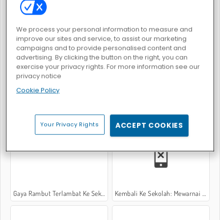
We process your personal information to measure and
From Nerd To School Popular
Kembali Ke Buku Mewarnai Sekolah: Sekolah
improve our sites and service, to assist our marketing
campaigns and to provide personalised content and
advertising. By clicking the button on the right, you can
exercise your privacy rights. For more information see our
privacy notice
Cookie Policy
High School Crush
Sort And Style: Back To School
Your Privacy Rights
ACCEPT COOKIES
Gaya Rambut Terlambat Ke Sekolah
Kembali Ke Sekolah: Mewarnai Hewan