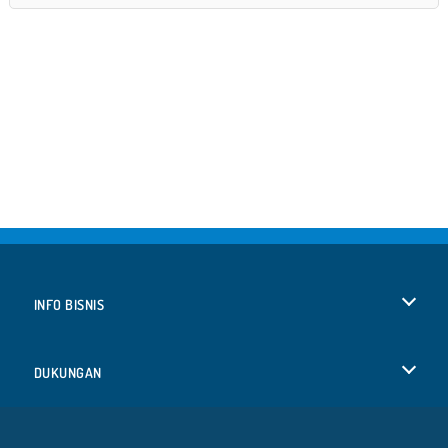
INFO BISNIS
Syarat-Syarat Pemakaian
DUKUNGAN
Kebijaksanaan Pribadi Kami
Bantuan
BAHASA