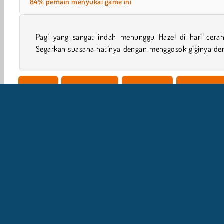
84% pemain menyukai game ini
Pagi yang sangat indah menunggu Hazel di hari cerah 
Segarkan suasana hatinya dengan menggosok giginya de
Simulasi
Merawat Bayi
Menyayangi
Membersihk
I