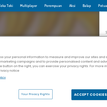
Teka Teki
Multiplayer
Perempuan
Aksi
Balap
Petua
s your personal information to measure and improve our sites and s
r marketing campaigns and to provide personalised content and adver
Z
he button on the right, you can exercise your privacy rights. For more 
rivacy notice
licy
Your Privacy Rights
ACCEPT COOKIES