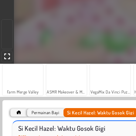
Farm Merge Valley
ASMR Makeover & Makeup Studio
VegaMix Da Vinci Puzzles
Si Kecil Hazel: Waktu Gosok Gigi
Permainan Bayi
Si Kecil Hazel: Dokter Hewan
Si Kecil Hazel: Waktu Memasak
Si Kecil Hazel: Waktu Gosok Gigi