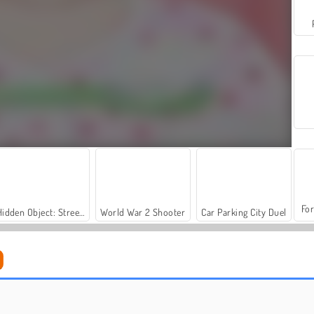
For
Hidden Object: Street of Secrets
World War 2 Shooter
Car Parking City Duel
Bayi Hazel: Bersih-Bersih
Casino World