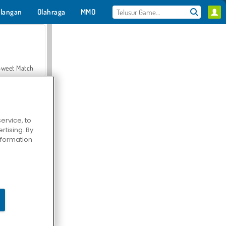
langan
Olahraga
MMO
Untukmu
Sweet Match
ervice, to
tising. By
en Solitaire
information
Farmerama