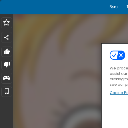
Baru
We proces
assist ou
clicking t
see our p
Cookie Po