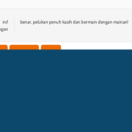
ini!
benar, pelukan penuh kasih dan bermain dengan mainan!
ngan
an
Perempuan
Mobile
NFO BISNIS
DUKUNGA
Syarat-Syarat Pemakaian
Izin Cookie
Bantuan
Kebijaksanaan Pribadi Kami
Cookies