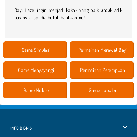
Bayi Hazel ingin menjadi kakak yang baik untuk adik
bayinya, tapi dia butuh bantuanmu!
Game Simulasi
Permainan Merawat Bayi
Game Menyayangi
Permainan Perempuan
Game Mobile
Game populer
INFO BISNIS