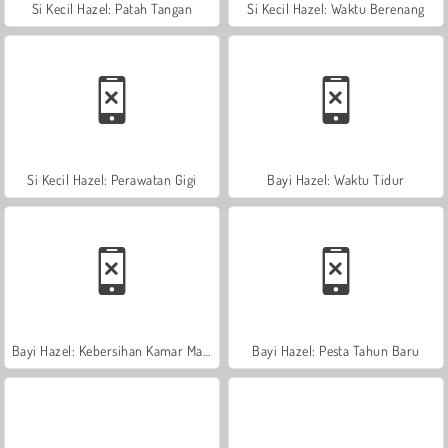
Si Kecil Hazel: Patah Tangan
Si Kecil Hazel: Waktu Berenang
Si Kecil Hazel: Perawatan Gigi
Bayi Hazel: Waktu Tidur
Bayi Hazel: Kebersihan Kamar Mandi
Bayi Hazel: Pesta Tahun Baru