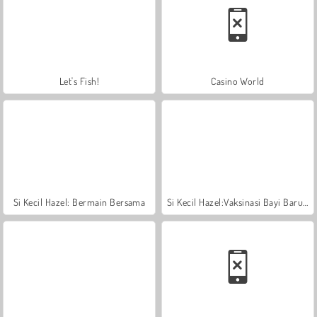
Let's Fish!
Casino World
Si Kecil Hazel: Bermain Bersama
Si Kecil Hazel:Vaksinasi Bayi Baru Lahir