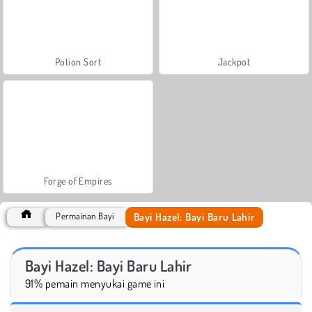
Potion Sort
Jackpot
Forge of Empires
Bayi Hazel: Bayi Baru Lahir
Permainan Bayi
Bayi Hazel: Bayi Baru Lahir
91% pemain menyukai game ini