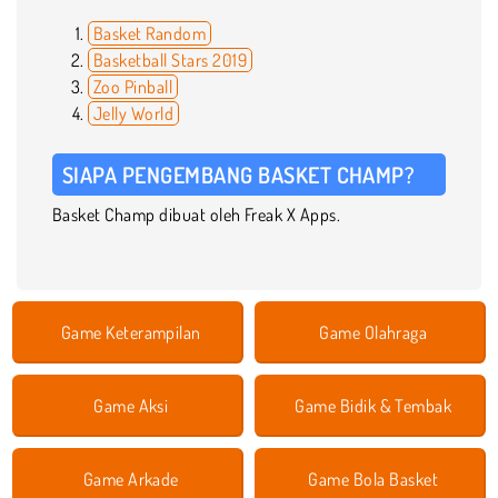
Basket Random
Basketball Stars 2019
Zoo Pinball
Jelly World
SIAPA PENGEMBANG BASKET CHAMP?
Basket Champ dibuat oleh Freak X Apps.
Game Keterampilan
Game Olahraga
Game Aksi
Game Bidik & Tembak
Game Arkade
Game Bola Basket