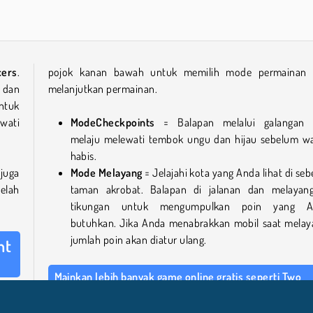
cers
.
pojok kanan bawah untuk memilih mode permainan
 dan
melanjutkan permainan.
ntuk
wati
Mode
Checkpoints
= Balapan melalui galangan 
melaju melewati tembok ungu dan hijau sebelum w
habis.
 juga
Mode Melayang
= Jelajahi kota yang Anda lihat di seb
telah
taman akrobat. Balapan di jalanan dan melayan
tikungan untuk mengumpulkan poin yang A
butuhkan. Jika Anda menabrakkan mobil saat melay
jumlah poin akan diatur ulang.
nt
Mainkan lebih banyak game online gratis seperti Two
Stunt Racers
poin
juga
Jika Anda menyukai game ini, lihat
koleksi game balap
k