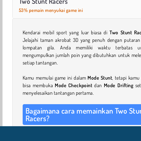
Two Stunt Racers
53% pemain menyukai game ini
Kendarai mobil sport yang luar biasa di
Two Stunt Ra
Jelajahi taman akrobat 3D yang penuh dengan putaran
lompatan gila. Anda memiliki waktu terbatas u
mengumpulkan jumlah poin yang dibutuhkan untuk mele
setiap tantangan.
Kamu memulai game ini dalam
Mode Stunt
, tetapi kamu
bisa membuka
Mode
Checkpoint
dan
Mode Drifting
se
menyelesaikan tantangan pertama.
Bagaimana cara memainkan Two Stu
Racers?
Dalam
Mode Stunt
, Anda akan melihat berapa banyak 
yang harus Anda kumpulkan di bagian atas layar. Anda 