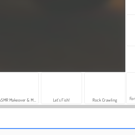
For
ASMR Makeover & Makeup Studio
Let's Fish!
Rock Crawling
Stunt Multiplayer Arena
2 Player Dark Racing