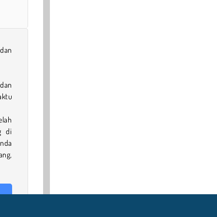
 dan
dan
aktu
elah
g di
nda
ang,
ami,