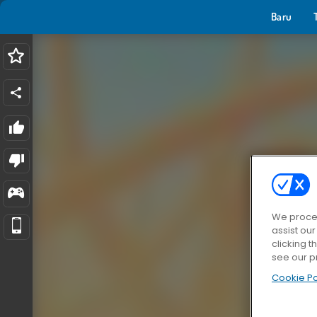
Baru
We proces
assist ou
clicking t
see our p
Cookie Po