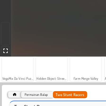
VegaMix Da Vinci Puzzles
Hidden Object: Street of Secrets
Farm Merge Valley
Two Stunt Racers
Permainan Balap
Traffic Tour
Epic Stunts PVP 3D