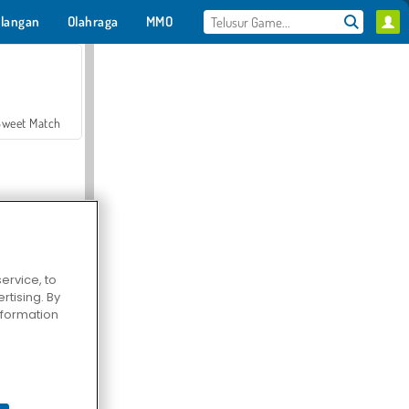
langan
Olahraga
MMO
Untukmu
Sweet Match
ervice, to
tising. By
en Solitaire
information