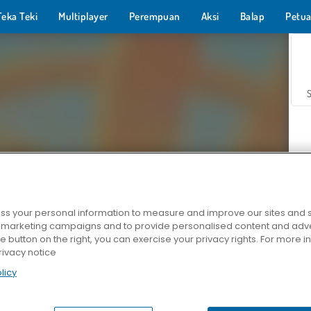
Teka Teki
Multiplayer
Perempuan
Aksi
Balap
Petua
s your personal information to measure and improve our sites and s
r marketing campaigns and to provide personalised content and adver
Z
he button on the right, you can exercise your privacy rights. For more 
rivacy notice
licy