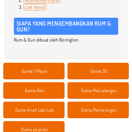
Last Wood
SIAPA YANG MENGEMBANGKAN RUM &
GUN?
Rum & Gun dibuat oleh Borington.
Game 1 Player
Game 3D
Game Aksi
Game Petualangan
Game Anak Laki Laki
Game Pertarungan
Game populer