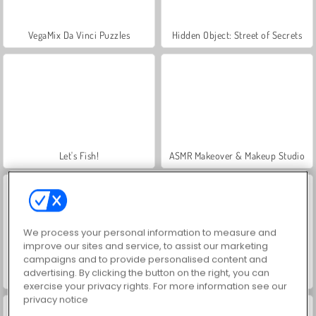
VegaMix Da Vinci Puzzles
Hidden Object: Street of Secrets
Let's Fish!
ASMR Makeover & Makeup Studio
We process your personal information to measure and
improve our sites and service, to assist our marketing
campaigns and to provide personalised content and
advertising. By clicking the button on the right, you can
Farm Merge Valley
Simulator Legiun Roma
exercise your privacy rights. For more information see our
privacy notice