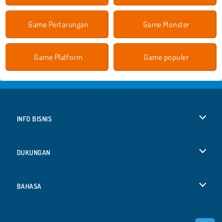
Game Pertarungan
Game Monster
Game Platform
Game populer
INFO BISNIS
Syarat-Syarat Pemakaian
DUKUNGAN
Kebijaksanaan Pribadi Kami
Bantuan
BAHASA
Cookies
English