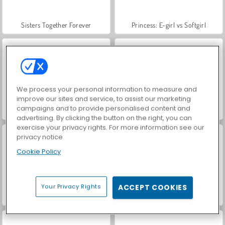
Sisters Together Forever
Princess: E-girl vs Softgirl
We process your personal information to measure and
improve our sites and service, to assist our marketing
campaigns and to provide personalised content and
Putri Eliza: Pergi ke AquaPark
Putri Menawan Bak Peri
advertising. By clicking the button on the right, you can
exercise your privacy rights. For more information see our
privacy notice
Cookie Policy
Your Privacy Rights
ACCEPT COOKIES
Ratu Es: Pernikahan yang Berantakan
Loli, Si Pencetak Bintang Rock