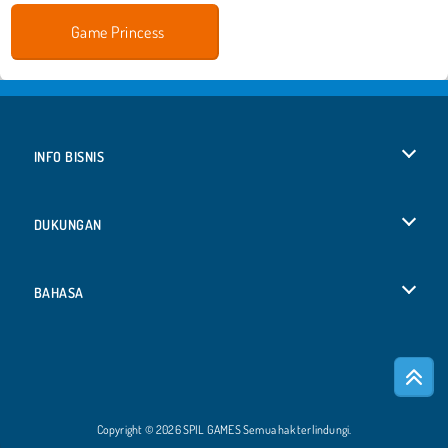
Game Princess
INFO BISNIS
Syarat-Syarat Pemakaian
DUKUNGAN
Kebijaksanaan Pribadi Kami
Bantuan
BAHASA
Cookies
Deutsch
Izin Cookie
Русский
Copyright © 2026 SPIL GAMES Semua hak terlindungi.