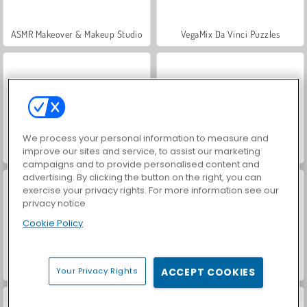
ASMR Makeover & Makeup Studio
VegaMix Da Vinci Puzzles
We process your personal information to measure and
improve our sites and service, to assist our marketing
Hidden Object: Street of Secrets
Farm Merge Valley
campaigns and to provide personalised content and
advertising. By clicking the button on the right, you can
exercise your privacy rights. For more information see our
privacy notice
Cookie Policy
World War 2 Shooter
Royal Story
Your Privacy Rights
ACCEPT COOKIES