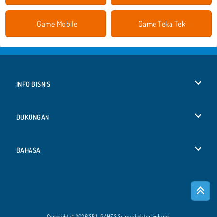
Game Mobile
Game Teka Teki
INFO BISNIS
Syarat-Syarat Pemakaian
DUKUNGAN
Kebijaksanaan Pribadi Kami
Bantuan
BAHASA
Cookies
Deutsch
Izin Cookie
Русский
Copyright © 2026 SPIL GAMES Semua hak terlindungi.