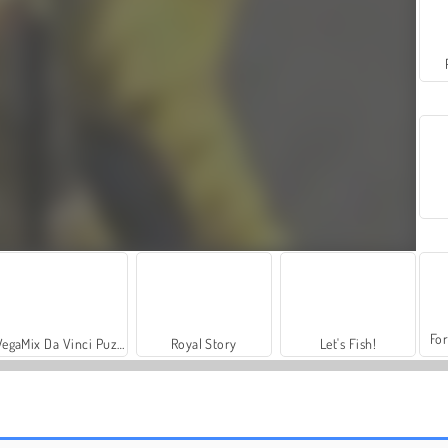
For
VegaMix Da Vinci Puzzles
Royal Story
Let's Fish!