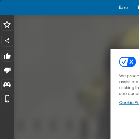
Baru
We proces
assist ou
clicking t
see our p
Cookie Po