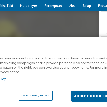
Teka Teki
Multiplayer
Perempuan
Aksi
Balap
Petua
s your personal information to measure and improve our sites and s
r marketing campaigns and to provide personalised content and adver
Z
he button on the right, you can exercise your privacy rights. For more 
rivacy notice
licy
Your Privacy Rights
ACCEPT COOKIES