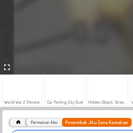
World War 2 Shooter
Car Parking City Duel
Hidden Object: Street of Secrets
Penembak Jitu Zona Kematian
Permainan Aksi