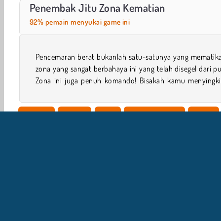
ASMR Makeover & Makeup Studio
Farm Merge Valley
Penembak Jitu Zona Kematian
92% pemain menyukai game ini
Pencemaran berat bukanlah satu-satunya yang mematika
mereka satu per satu, di game penembak orang pertama 
zona yang sangat berbahaya ini yang telah disegel dari pu
Zona ini juga penuh komando! Bisakah kamu menyingki
1 player
Sniper
Aksi
Perang Tentara
Game
I