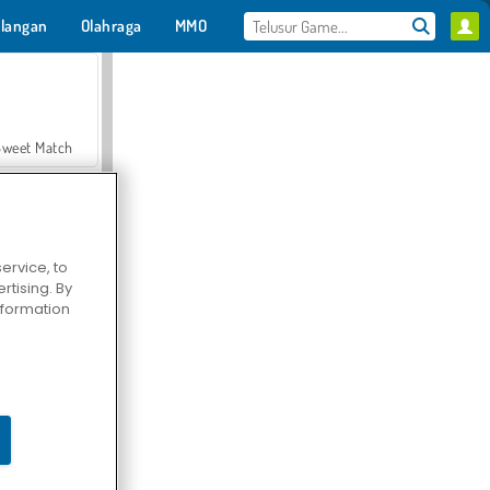
langan
Olahraga
MMO
Untukmu
Sweet Match
ervice, to
tising. By
en Solitaire
information
Farmerama