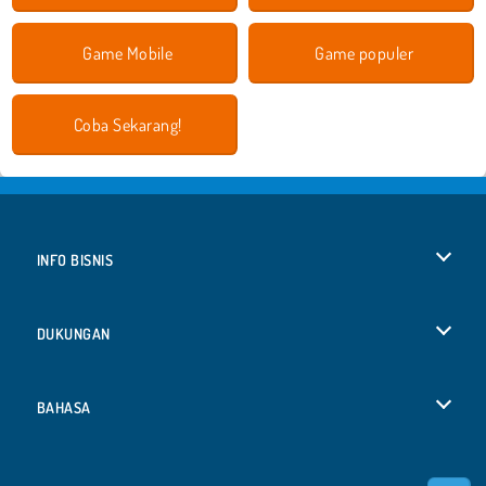
Game Mobile
Game populer
Coba Sekarang!
INFO BISNIS
Syarat-Syarat Pemakaian
DUKUNGAN
Kebijaksanaan Pribadi Kami
Bantuan
BAHASA
Cookies
Deutsch