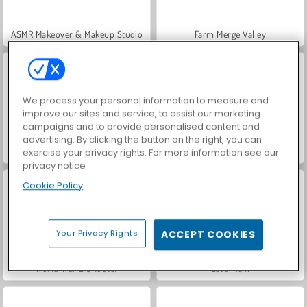
ASMR Makeover & Makeup Studio
Farm Merge Valley
We process your personal information to measure and
improve our sites and service, to assist our marketing
campaigns and to provide personalised content and
advertising. By clicking the button on the right, you can
VegaMix Da Vinci Puzzles
Hidden Object: Street of Secrets
exercise your privacy rights. For more information see our
privacy notice
Cookie Policy
Your Privacy Rights
ACCEPT COOKIES
World War 2 Shooter
Let's Fish!