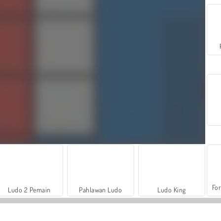
For
Ludo 2 Pemain
Pahlawan Ludo
Ludo King