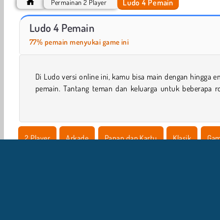
Ludo 4 Pemain
Permainan 2 Player
Ludo Klasik
Main Ludo Dengan Teman
Ludo 4 Pemain
77% pemain menyukai game ini
Di Ludo versi online ini, kamu bisa main dengan hingga 
game papan klasik. Apa kamu bisa memasukkan keping
pemain. Tantang teman dan keluarga untuk beberapa r
2 Player
Arkade
Papan dan Kartu
Klasik
Gam
Teka Teki