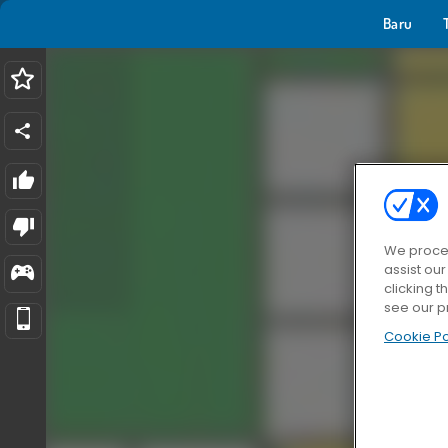
Baru
We proces
assist ou
clicking t
see our p
Cookie Po