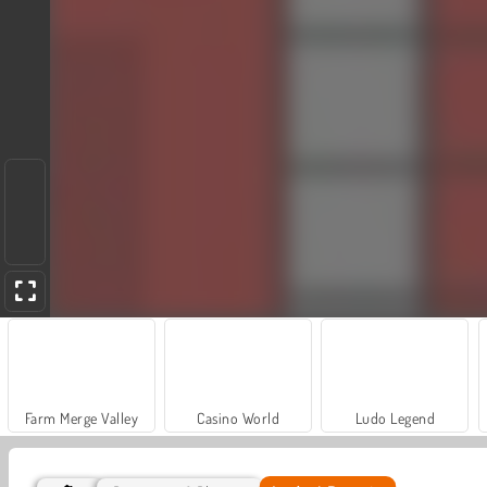
Farm Merge Valley
Casino World
Ludo Legend