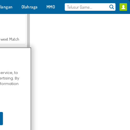
langan
Olahraga
MMO
Untukmu
Sweet Match
ervice, to
tising. By
en Solitaire
information
Farmerama