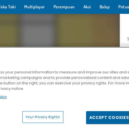
Teka Teki
Multiplayer
Perempuan
Aksi
Balap
Petua
s your personal information to measure and improve our sites and s
r marketing campaigns and to provide personalised content and adver
Z
he button on the right, you can exercise your privacy rights. For more 
rivacy notice
licy
Your Privacy Rights
ACCEPT COOKIES