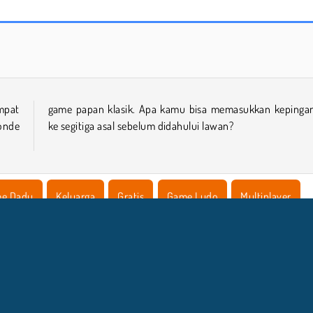
Ludo Online
World War 2 Shooter
empat
anmu
onde
ke segitiga asal sebelum didahului lawan?
e Dadu
Keluarga
Gratis
Game Ludo
Multiplayer