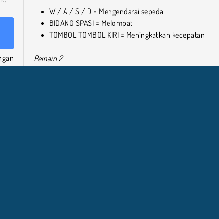
W / A / S / D = Mengendarai sepeda
BIDANG SPASI = Melompat
TOMBOL TOMBOL KIRI = Meningkatkan kecepatan
ngan
Pemain 2
alan.
salah
TOMBOL PANAH = Mengendarai sepeda
L = LOMPAT
K = Peningkatan kecepatan
. Di
ebut
Mainkan lebih banyak game online gratis seperti Italian
Brainrot Bike Rush
Anda
Anda
Jika Anda menyukai game ini, pastikan untuk mencoba 
dari
Naik Sepeda juga, atau lihat
koleksi game sepeda
kami 
yawa
,
lain.
Untuk lebih banyak Brainrot Italia, buka
halaman perma
meme
kami.