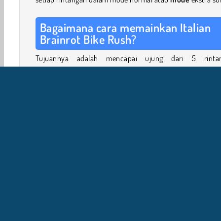
Bagaimana cara memainkan Italian
Brainrot Bike Rush?
Tujuannya adalah mencapai ujung dari 5 rinta
mengambang. Hindari jebakan maut dan lompati celah di j
Anda akan mati jika jatuh dari tepi, atau jika menyentuh 
satu rintangan merah yang menyala.
Satu-satunya pengecualian adalah panah merah di tanah
sana terdapat pos pemeriksaan. Lewati pos-pos ters
untuk mengubahnya menjadi hijau. Saat Anda mati, 
akan muncul kembali di pos pemeriksaan terakhir yang 
aktifkan. Dengan cara ini, Anda tidak perlu mengulang 
awal level - kecuali jika Anda memainkan
mode satu n
tentu saja!
Bagaimana cara memilih karakter yang berbeda?