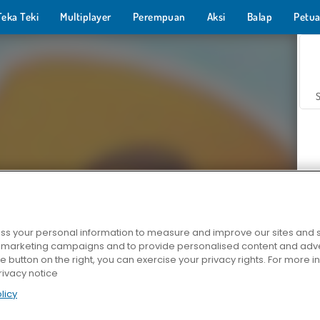
Teka Teki
Multiplayer
Perempuan
Aksi
Balap
Petua
s your personal information to measure and improve our sites and s
Z
r marketing campaigns and to provide personalised content and adver
he button on the right, you can exercise your privacy rights. For more 
rivacy notice
licy