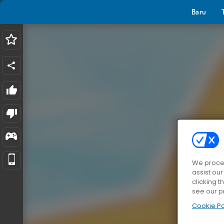
Baru
We proces
assist ou
clicking t
see our p
Cookie Po