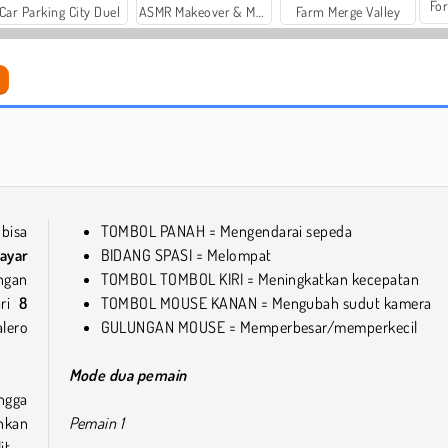
For
Car Parking City Duel
ASMR Makeover & Makeup Studio
Farm Merge Valley
Brainrot Mega Parkour
Break A Lucky Egg Brainrot
bisa
TOMBOL PANAH = Mengendarai sepeda
ayar
BIDANG SPASI = Melompat
ngan
TOMBOL TOMBOL KIRI = Meningkatkan kecepatan
ari
8
TOMBOL MOUSE KANAN = Mengubah sudut kamera
lero
GULUNGAN MOUSE = Memperbesar/memperkecil
Mode dua pemain
ingga
nkan
Pemain 1
it.