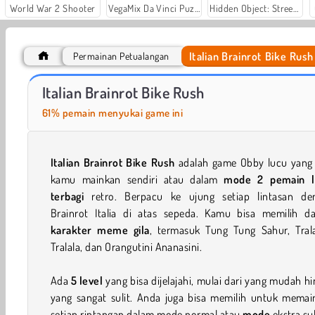
World War 2 Shooter
VegaMix Da Vinci Puzzles
Hidden Object: Street of Secrets
Italian Brainrot Bike Rush
Permainan Petualangan
Let's Fish!
Casino World
Italian Brainrot Bike Rush
61% pemain menyukai game ini
Italian Brainrot Bike Rush
adalah game Obby lucu yang 
kamu mainkan sendiri atau dalam
mode 2 pemain l
terbagi
retro. Berpacu ke ujung setiap lintasan de
Brainrot Italia di atas sepeda. Kamu bisa memilih d
karakter meme gila
, termasuk Tung Tung Sahur, Trala
Tralala, dan Orangutini Ananasini.
Ada
5 level
yang bisa dijelajahi, mulai dari yang mudah h
yang sangat sulit. Anda juga bisa memilih untuk memai
setiap rintangan dalam mode normal atau
mode
ekstra sul