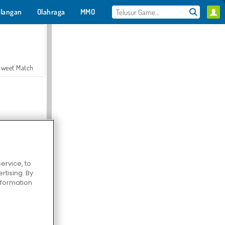
langan
Olahraga
MMO
Untukmu
Sweet Match
ervice, to
en Solitaire
tising. By
information