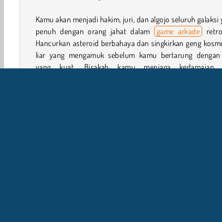
Kamu akan menjadi hakim, juri, dan algojo seluruh galaksi
penuh dengan orang jahat dalam
game arkade
retro
Hancurkan asteroid berbahaya dan singkirkan geng kosm
liar yang mengamuk sebelum kamu bertarung dengan
yang kuat. Bisakah kamu menjaga kedamaian 
mengumpulkan perisai dan senjata di sepanjang jalan?
Bagaimana Cara Memainkan Galactic Judge?
Galaksi yang jauh bergantung padamu dalam
game tem
ini. Pergilah ke pertempuran untuk memusnahkan aste
dan kapal musuh. Kamu dapat mengumpulkan bintang u
ditukar dengan peningkatan di sela misi.
1 player
Aksi
Arkade
HTML5
Mobile
Pop