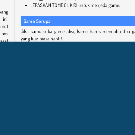
LEPASKAN TOMBOL KIRI untuk menjeda game.
 yang
 ini.
Game Serupa
onot
Jika kamu suka game aksi, kamu harus mencoba dua 
 bos
yang luar biasa nanti!
saat
Galaga
Spect
bak
Siapa yang Mengembangkan Galactic Judge?
roid
Galactic Judge dibuat oleh kiz10 dan TapTap.
ntuk
uler
Menembak