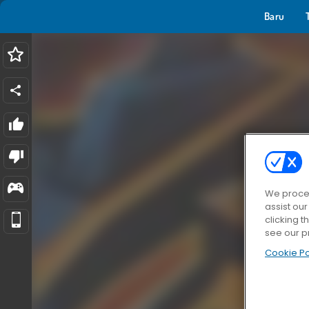
Baru
We proces
assist ou
clicking t
see our p
Cookie Po