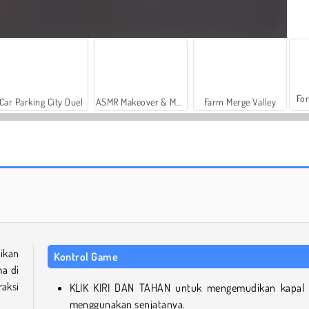
For
Car Parking City Duel
ASMR Makeover & Makeup Studio
Farm Merge Valley
Casino World
Neon Blaster 2
ikan
Kontrol Game
a di
aksi
KLIK KIRI DAN TAHAN untuk mengemudikan kapal
menggunakan senjatanya.