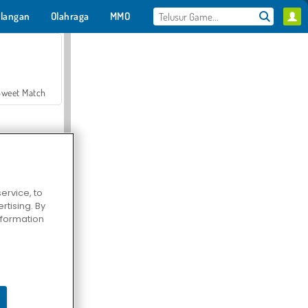
langan
Olahraga
MMO
Untukmu
Sweet Match
ervice, to
tising. By
en Solitaire
information