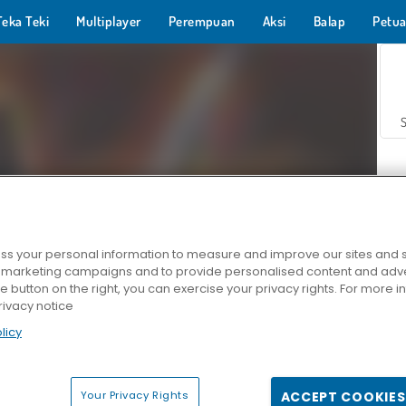
Teka Teki
Multiplayer
Perempuan
Aksi
Balap
Petua
s your personal information to measure and improve our sites and s
r marketing campaigns and to provide personalised content and adver
Z
he button on the right, you can exercise your privacy rights. For more 
rivacy notice
licy
Your Privacy Rights
ACCEPT COOKIES