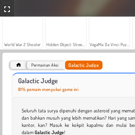
World War 2 Shooter
Hidden Object: Street of Secrets
VegaMix Da Vinci Puzzles
Galactic Judge
Permainan Aksi
Royal Story
Let's Fish!
Galactic Judge
81% pemain menyukai game ini
Seluruh tata surya dipenuhi dengan asteroid yang memat
dan bahkan musuh yang lebih mematikan? Hari yang sam
kantor, kan? Masuk ke kokpit kapalmu dan mulai ber
dalam
Galactic Judge
!