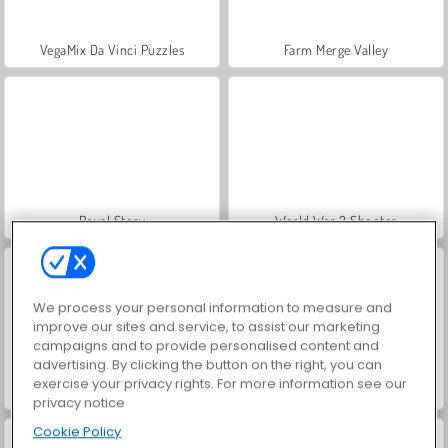
VegaMix Da Vinci Puzzles
Farm Merge Valley
Royal Story
World War 2 Shooter
We process your personal information to measure and
improve our sites and service, to assist our marketing
campaigns and to provide personalised content and
advertising. By clicking the button on the right, you can
exercise your privacy rights. For more information see our
Hidden Object: Street of Secrets
Car Parking City Duel
privacy notice
Cookie Policy