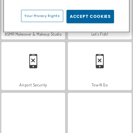
Your Privacy Rights
ACCEPT COOKIES
ASMR Makeover & Makeup Studio
Let's Fish!
Airport Security
Tow N Go