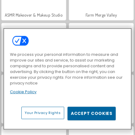
ASMR Makeover & Makeup Studio
Farm Merge Valley
We process your personal information to measure and
improve our sites and service, to assist our marketing
campaigns and to provide personalised content and
VegaMix Da Vinci Puzzles
Royal Story
advertising. By clicking the button on the right, you can
exercise your privacy rights. For more information see our
privacy notice
Cookie Policy
Your Privacy Rights
ACCEPT COOKIES
Hidden Object: Street of Secrets
World War 2 Shooter