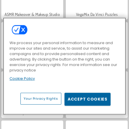
ASMR Makeover & Makeup Studio
VegaMix Da Vinci Puzzles
We process your personal information to measure and
improve our sites and service, to assist our marketing
campaigns and to provide personalised content and
advertising. By clicking the button on the right, you can
Farm Merge Valley
Royal Story
exercise your privacy rights. For more information see our
privacy notice
Cookie Policy
Your Privacy Rights
ACCEPT COOKIES
Hidden Object: Street of Secrets
World War 2 Shooter