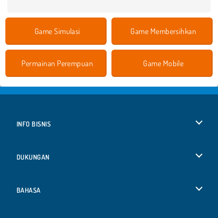
Game Simulasi
Game Membersihkan
Permainan Perempuan
Game Mobile
INFO BISNIS
Syarat-Syarat Pemakaian
DUKUNGAN
Kebijaksanaan Pribadi Kami
Bantuan
BAHASA
Cookies
Deutsch