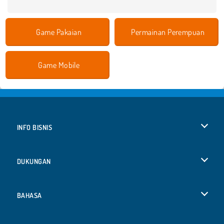
Game Pakaian
Permainan Perempuan
Game Mobile
INFO BISNIS
Syarat-Syarat Pemakaian
DUKUNGAN
Kebijaksanaan Pribadi Kami
Bantuan
BAHASA
Cookies
Deutsch