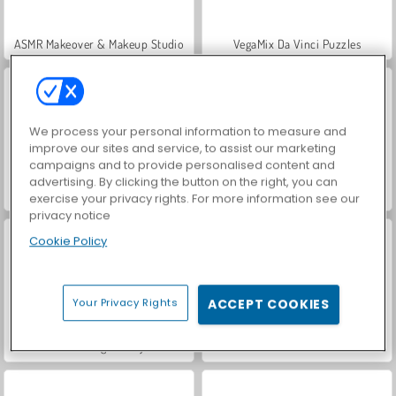
ASMR Makeover & Makeup Studio
VegaMix Da Vinci Puzzles
We process your personal information to measure and
improve our sites and service, to assist our marketing
campaigns and to provide personalised content and
advertising. By clicking the button on the right, you can
Hidden Object: Street of Secrets
World War 2 Shooter
exercise your privacy rights. For more information see our
privacy notice
Cookie Policy
Your Privacy Rights
ACCEPT COOKIES
Farm Merge Valley
Fashion Battle