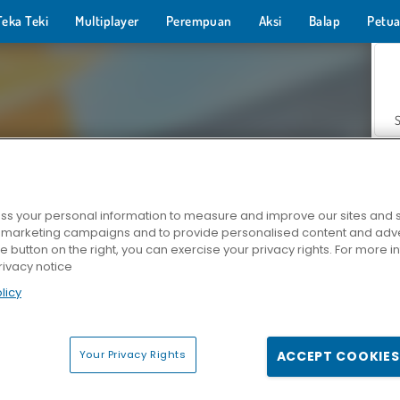
Teka Teki
Multiplayer
Perempuan
Aksi
Balap
Petua
s your personal information to measure and improve our sites and s
r marketing campaigns and to provide personalised content and adver
Z
he button on the right, you can exercise your privacy rights. For more 
rivacy notice
licy
Your Privacy Rights
ACCEPT COOKIES