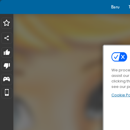
Baru
We proces
assist ou
clicking t
see our p
Cookie Po