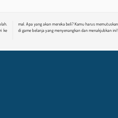
olah.
nnya
ri ke
di game belanja yang menyenangkan dan menakjubkan ini!
NFO BISNIS
DUKUNGA
Syarat-Syarat Pemakaian
Izin Cookie
Bantuan
Kebijaksanaan Pribadi Kami
Cookies