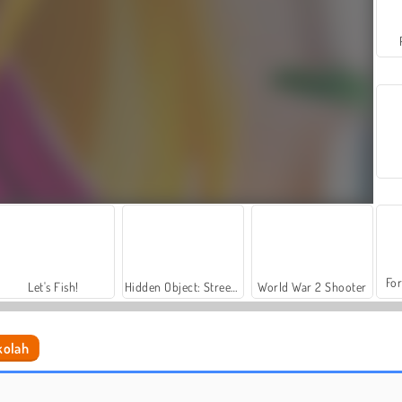
For
Let's Fish!
Hidden Object: Street of Secrets
World War 2 Shooter
kolah
Shopaholic Black Friday
Gadis Instagram: Dandanan Natal