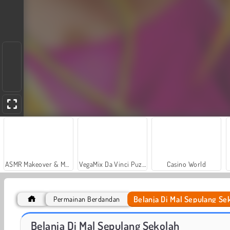
ASMR Makeover & Makeup Studio
VegaMix Da Vinci Puzzles
Casino World
Belanja Di Mal Sepulang Se
Permainan Berdandan
Farm Merge Valley
Car Parking City Duel
Belanja Di Mal Sepulang Sekolah