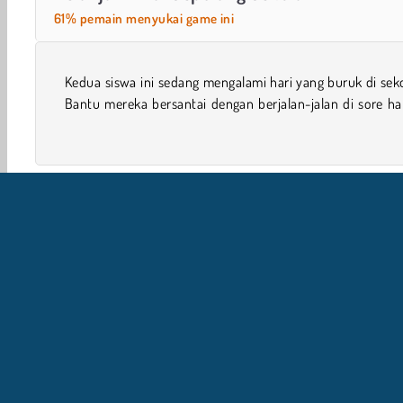
61% pemain menyukai game ini
Kedua siswa ini sedang mengalami hari yang buruk di sek
mal. Apa yang akan mereka beli? Kamu harus memutuska
Bantu mereka bersantai dengan berjalan-jalan di sore ha
Game Berbelanja
Perempuan
I