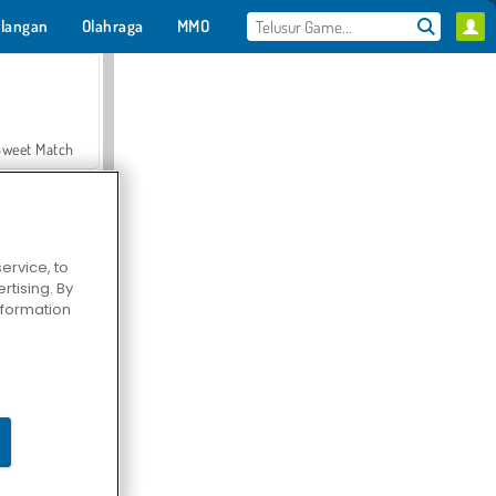
langan
Olahraga
MMO
Untukmu
Sweet Match
ervice, to
tising. By
en Solitaire
information
Farmerama