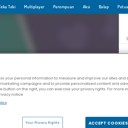
Teka Teki
Multiplayer
Perempuan
Aksi
Balap
Petua
s your personal information to measure and improve our sites and s
r marketing campaigns and to provide personalised content and adver
Z
he button on the right, you can exercise your privacy rights. For more 
rivacy notice
licy
Your Privacy Rights
ACCEPT COOKIES