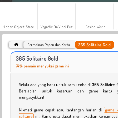
Hidden Object: Street of Secrets
VegaMix Da Vinci Puzzles
Casino World
365 Solitaire Gold
Permainan Papan dan Kartu
Farm Merge Valley
Let's Fish!
365 Solitaire Gold
74% pemain menyukai game ini
Selalu ada yang baru untuk kamu coba di
365 Solitaire 
Bersiaplah untuk keseruan dan game kartu 
mengasyikkan!
Nikmati game cepat atau tantangan harian di
game k
solitaire
ini. Kamu juga dapat meningkatkan kemampu