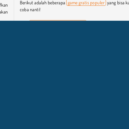
Berikut adalah beberapa
game gratis populer
yang bisa 
fkan
coba nanti!
akan
Microsoft: Solitaire Collection
13-in-1 Solitaire
Solitaire FRVR
yang
 Coba
Siapa yang Mengembangkan 365 Solitaire Gold?
365 Solitaire Gold dibuat oleh
Agame
.
HTML5
Teka Teki