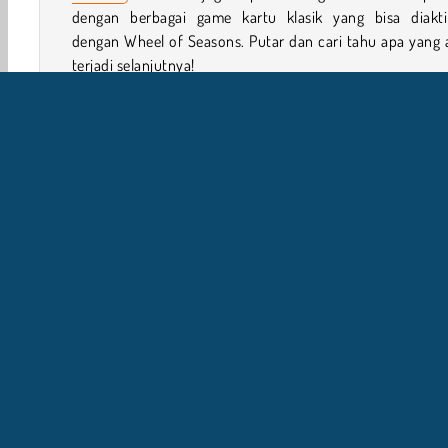
dengan berbagai game kartu klasik yang bisa diakti
dengan Wheel of Seasons. Putar dan cari tahu apa yang 
terjadi selanjutnya!
Bagaimana Cara Bermain 365 Solitaire Gold?
365 Solitaire Gold adalah sekelompok game solitaire 
berbeda yang tiap-tiapnya memiliki peraturan tertentu.
untuk mempelajari lebih lanjut.
Kontrol Game
1 player
Solitaire
Papan dan Kartu
Kartu Soliter