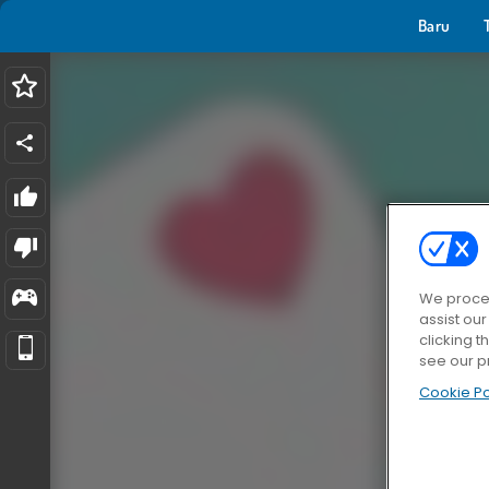
Baru
We proces
assist ou
clicking t
see our p
Cookie Po