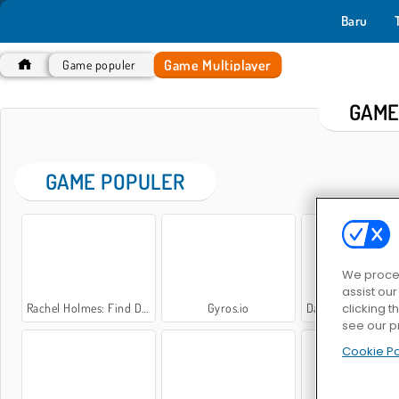
Baru
Game Multiplayer
Game populer
GAME
GAME POPULER
We proces
assist ou
Rachel Holmes: Find Differences
Gyros.io
Dart Tournament Multi
clicking t
see our p
Cookie Po