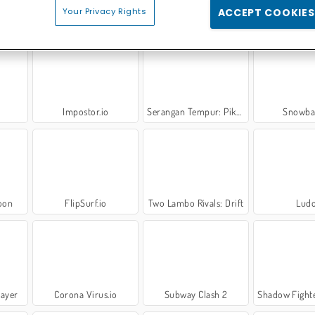
Your Privacy Rights
ACCEPT COOKIES
ights
Lordz.io
Tornado.io
Football P
Impostor.io
Serangan Tempur: Piksel Multipemain
Snowbal
oon
FlipSurf.io
Two Lambo Rivals: Drift
Lud
layer
Corona Virus.io
Subway Clash 2
Shadow Fighters: