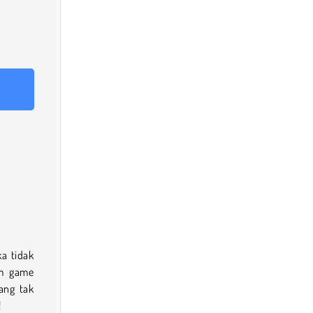
a tidak
am game
ang tak
!