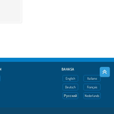
N
BAHASA
English
Italiano
Deutsch
Français
Русский
Nederlands