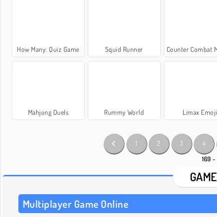
How Many: Quiz Game
Squid Runner
Counter Combat Multip
Mahjong Duels
Rummy World
Limax Emoj
1
2
3
4
169 -
GAME
Multiplayer Game Online