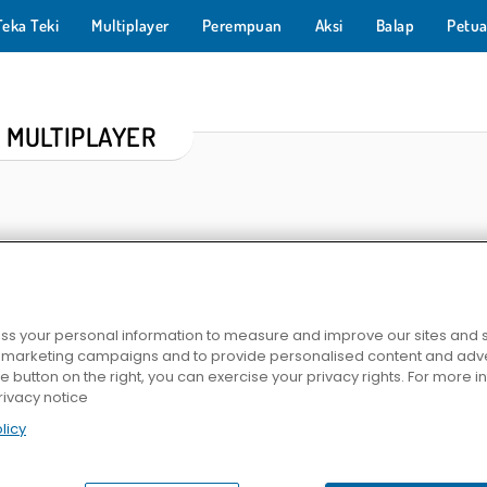
Teka Teki
Multiplayer
Perempuan
Aksi
Balap
Petua
 MULTIPLAYER
s your personal information to measure and improve our sites and s
r marketing campaigns and to provide personalised content and adver
player
Duckpark.io
Drawer Super Racer
Ocean
he button on the right, you can exercise your privacy rights. For more 
rivacy notice
licy