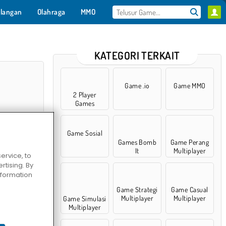
langan
Olahraga
MMO
Untukmu
KATEGORI TERKAIT
Game .io
Game MMO
2 Player
Games
Game Sosial
Games Bomb
Game Perang
It
Multiplayer
ervice, to
tising. By
ia
information
Game Strategi
Game Casual
Multiplayer
Multiplayer
Game Simulasi
Multiplayer