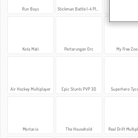
Run Boys
Stickman Battle 1-4 Players
Fire vs. Water F
Kota Mati
Pertarungan Orc
My Free Zoo
Air Hockey Multiplayer
Epic Stunts PVP 3D
Superhero Tyc
Mortar.io
The Household
Real Drift Multip