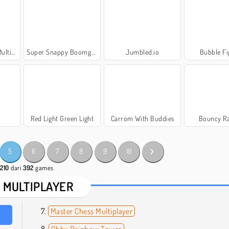
layer
Super Snappy Boomguys
Jumbled.io
Bubble Fi
i
Red Light Green Light
Carrom With Buddies
Bouncy R
5
6
7
8
9
10
 210
dari
392
games
 MULTIPLAYER
Master Chess Multiplayer
Obby Rainbow Tower