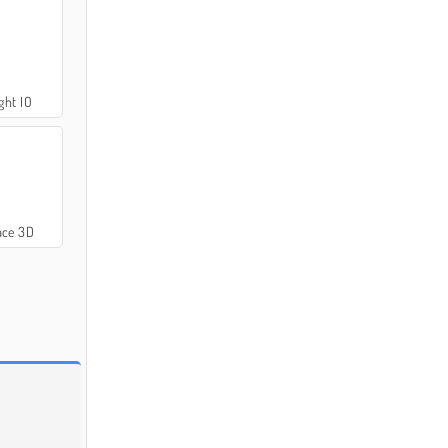
ght IO
ace 3D