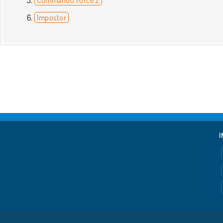
Impostor
I