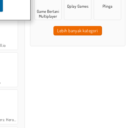
Qplay Games
Plinga
enalty
Game Bertani
Multiplayer
Lebih banyak kategori
l.io
o
 Hero Duel