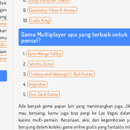
tasi
ngan
Geometry Vibes X-Arrow
ang
Ludo King
ame
rkan
Game Multiplayer apa yang terbaik untuk
anmu
ponsel?
lti-
main
Farm Merge Valley
ame
Worms.Zone
Fireboy and Watergirl 1: Kuil Hutan
Impostor
Ono Card Game
Ada banyak game papan lain yang menenangkan juga. Jik
mau bersaing, kamu juga bisa pergi ke Las Vegas dal
kasino multi-pemain. Keceriaan, aksi, dan kegembiraan y
berujung dalam koleksi game online gratis yang fantastis ini