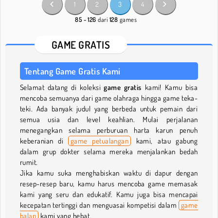
1
2
3
4
85 - 126
dari
128
games
GAME GRATIS
Tentang Game Gratis Kami
Selamat datang di koleksi
game gratis
kami! Kamu bisa
mencoba semuanya dari game olahraga hingga game teka-
teki. Ada banyak judul yang berbeda untuk pemain dari
semua usia dan level keahlian. Mulai perjalanan
menegangkan selama perburuan harta karun penuh
keberanian di
game petualangan
kami, atau gabung
dalam grup dokter selama mereka menjalankan bedah
rumit.
Jika kamu suka menghabiskan waktu di dapur dengan
resep-resep baru, kamu harus mencoba game memasak
kami yang seru dan edukatif. Kamu juga bisa mencapai
kecepatan tertinggi dan menguasai kompetisi dalam
game
balap
kami yang hebat.