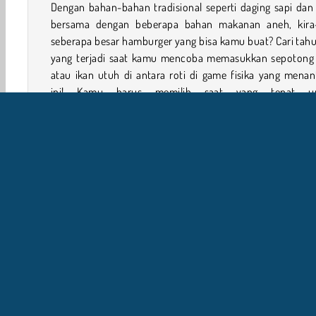
Dengan bahan-bahan tradisional seperti daging sapi dan
bersama dengan beberapa bahan makanan aneh, kira-
seberapa besar hamburger yang bisa kamu buat? Cari tah
yang terjadi saat kamu mencoba memasukkan sepotong 
atau ikan utuh di antara roti di game fisika yang mena
ini! Kamu harus memilih saat yang tepat u
memasukkannya saat bahan tersebut melintas di layar.
Bagaimana Cara Memainkan Sky Burger?
Sky Burger merupakan
game yang seru dan mem
ketagihan
. Cobalah untuk memasukkan sebanyak mun
bahan yang kamu bisa pada hamburger sebelum mak
tersebut hancur!
1 player
Game Keterampilan
Arkade
Seru
HT