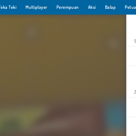
Teka Teki
Multiplayer
Perempuan
Aksi
Balap
Petua
Z