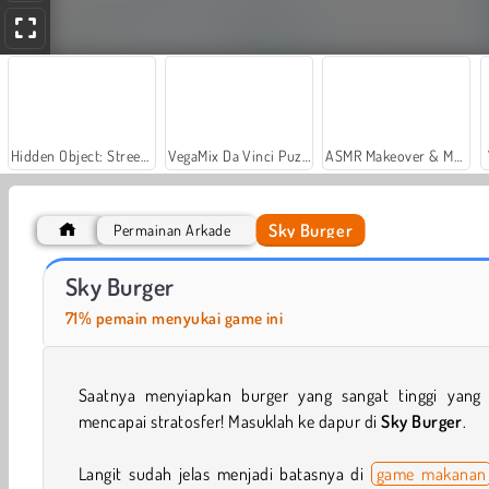
Hidden Object: Street of Secrets
VegaMix Da Vinci Puzzles
ASMR Makeover & Makeup Studio
Sky Burger
Permainan Arkade
Royal Story
Let's Fish!
Sky Burger
71% pemain menyukai game ini
Saatnya menyiapkan burger yang sangat tinggi yang 
mencapai stratosfer! Masuklah ke dapur di
Sky Burger
.
Langit sudah jelas menjadi batasnya di
game makanan