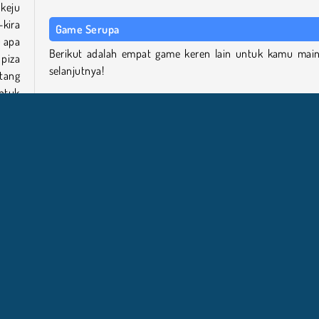
 keju
kira
Game Serupa
u apa
Berikut adalah empat game keren lain untuk kamu mai
piza
selanjutnya!
ntang
ntuk
Popcorn Box
Soda Can Knockdown
Virtual Families: Cook Off
Papa Cherry Saga
buat
gkin
anan
ML5
Mobile
Populer