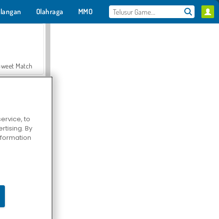
langan
Olahraga
MMO
Untukmu
Sweet Match
ervice, to
tising. By
en Solitaire
information
Farmerama