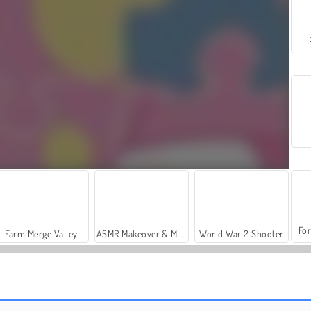
For
Farm Merge Valley
ASMR Makeover & Makeup Studio
World War 2 Shooter
Jigsaw Puzzle: Cartoon Sharks
Halloween Puzzle