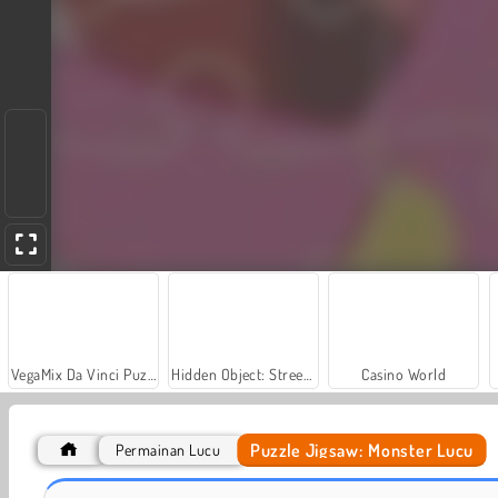
VegaMix Da Vinci Puzzles
Hidden Object: Street of Secrets
Casino World
Puzzle Jigsaw: Monster Lucu
Permainan Lucu
Car Parking City Duel
Let's Fish!