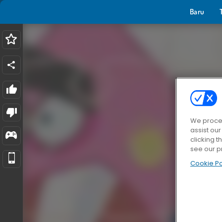
Baru
We proces
assist ou
clicking t
see our p
Cookie Po