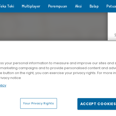
Teka Teki
Multiplayer
Perempuan
Aksi
Balap
Petua
s your personal information to measure and improve our sites and s
r marketing campaigns and to provide personalised content and adver
Z
he button on the right, you can exercise your privacy rights. For more 
rivacy notice
licy
Your Privacy Rights
ACCEPT COOKIES