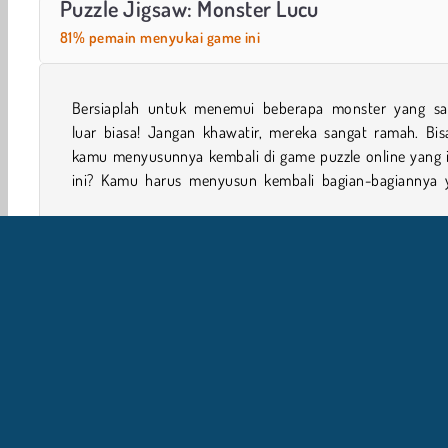
Puzzle Jigsaw: Monster Lucu
81% pemain menyukai game ini
Bersiaplah untuk menemui beberapa monster yang sa
berbeda. Juga ada tiga mode yang benar-benar 
luar biasa! Jangan khawatir, mereka sangat ramah. Bis
kamu menyusunnya kembali di game puzzle online yang 
ini? Kamu harus menyusun kembali bagian-bagiannya 
Simulasi
Lucu
Teka-teki klasik
Mobile
Monst
I