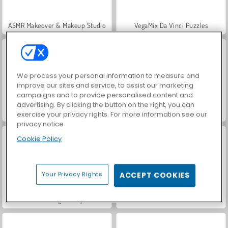
ASMR Makeover & Makeup Studio
VegaMix Da Vinci Puzzles
We process your personal information to measure and
improve our sites and service, to assist our marketing
campaigns and to provide personalised content and
advertising. By clicking the button on the right, you can
Hidden Object: Street of Secrets
World War 2 Shooter
exercise your privacy rights. For more information see our
privacy notice
Cookie Policy
Your Privacy Rights
ACCEPT COOKIES
Farm Merge Valley
Casino World