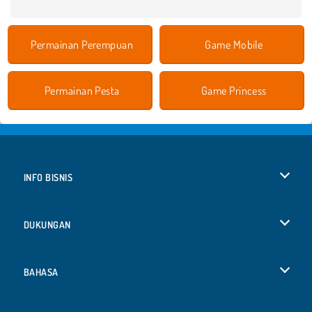
Permainan Perempuan
Game Mobile
Permainan Pesta
Game Princess
INFO BISNIS
Syarat-Syarat Pemakaian
DUKUNGAN
Kebijaksanaan Pribadi Kami
Bantuan
BAHASA
Cookies
Deutsch