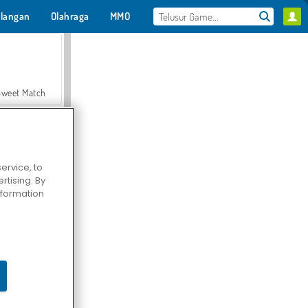
langan
Olahraga
MMO
Untukmu
Sweet Match
ervice, to
tising. By
en Solitaire
information
Farmerama