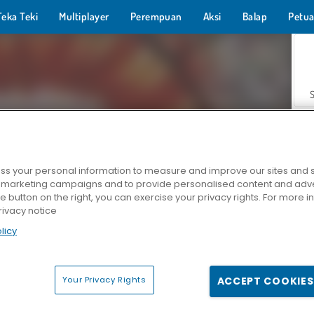
Teka Teki
Multiplayer
Perempuan
Aksi
Balap
Petua
s your personal information to measure and improve our sites and s
r marketing campaigns and to provide personalised content and adver
Z
he button on the right, you can exercise your privacy rights. For more 
rivacy notice
licy
Your Privacy Rights
ACCEPT COOKIES