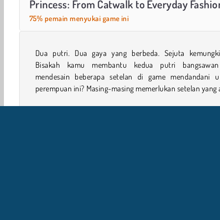
Princess: From Catwalk to Everyday Fashio
75% pemain menyukai game ini
Dua putri. Dua gaya yang berbeda. Sejuta kemungki
tampak luar biasa untuk acara sehari-hari dan setelan
Bisakah kamu membantu kedua putri bangsawan
akan tampak benar-benar fantastis untuk acara pagel
mendesain beberapa setelan di game mendandani u
perempuan ini? Masing-masing memerlukan setelan yang 
Perempuan
Mobile
Princess
I