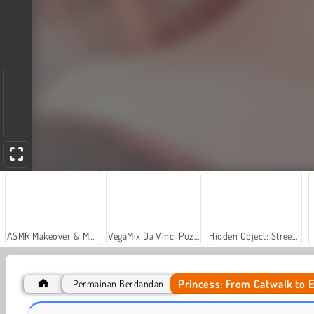
ASMR Makeover & Makeup Studio
VegaMix Da Vinci Puzzles
Hidden Object: Street of Secrets
Princess: From Catwalk to E
Permainan Berdandan
Princess Lovely Fashion
Easter Funny Makeup