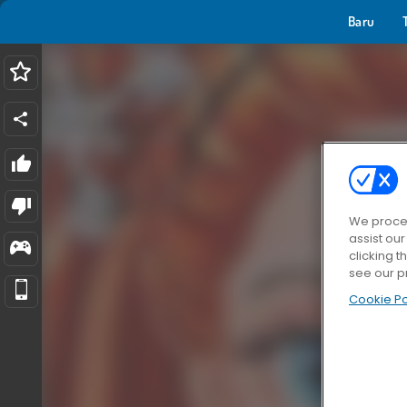
Baru
We proces
assist ou
clicking t
see our p
Cookie Po