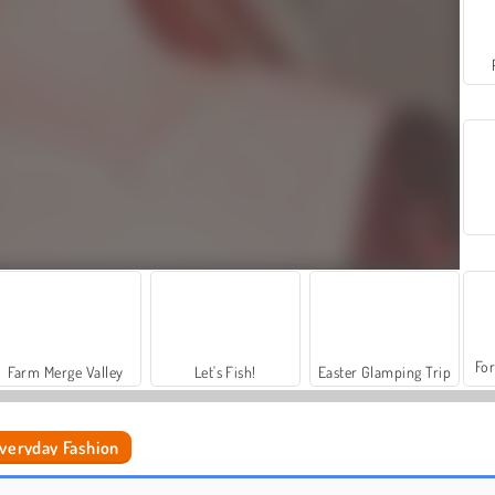
For
Farm Merge Valley
Let's Fish!
Easter Glamping Trip
veryday Fashion
Your Favorite Royal Couple
Princess Ella: Soft vs. Grunge